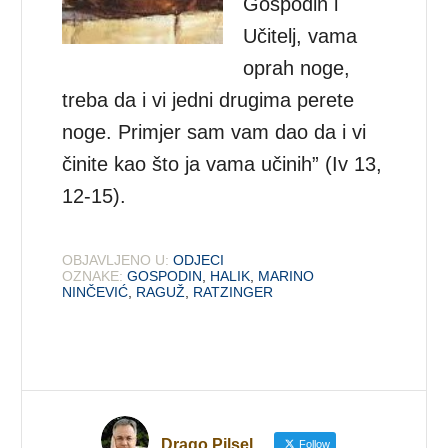
Gospodin i
Učitelj, vama
oprah noge,
treba da i vi jedni drugima perete
noge. Primjer sam vam dao da i vi
činite kao što ja vama učinih” (Iv 13,
12-15).
OBJAVLJENO U:
ODJECI
OZNAKE:
GOSPODIN
,
HALIK
,
MARINO
NINČEVIĆ
,
RAGUŽ
,
RATZINGER
Drago Pilsel
Follow