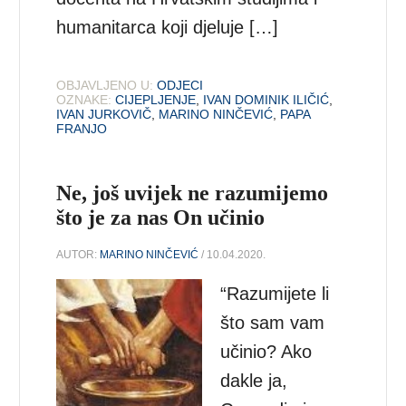
humanitarca koji djeluje […]
OBJAVLJENO U:
ODJECI
OZNAKE:
CIJEPLJENJE
,
IVAN DOMINIK ILIČIĆ
,
IVAN JURKOVIČ
,
MARINO NINČEVIĆ
,
PAPA
FRANJO
Ne, još uvijek ne razumijemo
što je za nas On učinio
AUTOR:
MARINO NINČEVIĆ
/ 10.04.2020.
“Razumijete li
što sam vam
učinio? Ako
dakle ja,