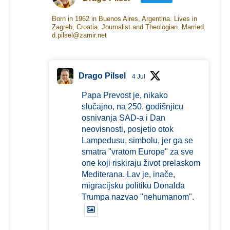
Born in 1962 in Buenos Aires, Argentina. Lives in
Zagreb, Croatia. Journalist and Theologian. Married.
d.pilsel@zamir.net
Drago Pilsel
4 Jul
Papa Prevost je, nikako
slučajno, na 250. godišnjicu
osnivanja SAD-a i Dan
neovisnosti, posjetio otok
Lampedusu, simbolu, jer ga se
smatra "vratom Europe" za sve
one koji riskiraju život prelaskom
Mediterana. Lav je, inače,
migracijsku politiku Donalda
Trumpa nazvao "nehumanom".