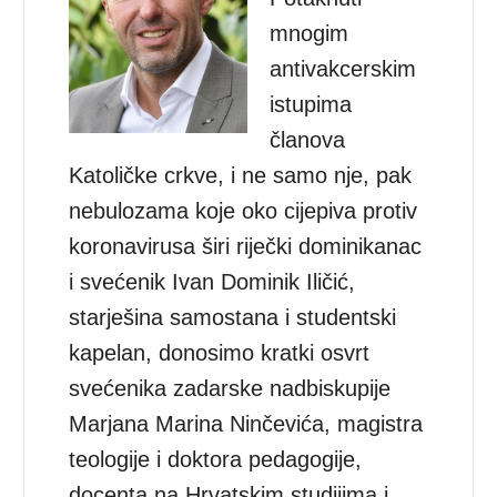
mnogim
antivakcerskim
istupima
članova
Katoličke crkve, i ne samo nje, pak
nebulozama koje oko cijepiva protiv
koronavirusa širi riječki dominikanac
i svećenik Ivan Dominik Iličić,
starješina samostana i studentski
kapelan, donosimo kratki osvrt
svećenika zadarske nadbiskupije
Marjana Marina Ninčevića, magistra
teologije i doktora pedagogije,
docenta na Hrvatskim studijima i