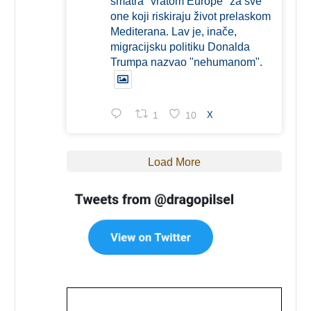
smatra "vratom Europe" za sve
one koji riskiraju život prelaskom
Mediterana. Lav je, inače,
migracijsku politiku Donalda
Trumpa nazvao "nehumanom".
1
10
X
Load More