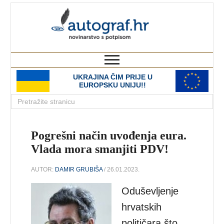
autograf.hr
novinarstvo s potpisom
UKRAJINA ČIM PRIJE U
EUROPSKU UNIJU!!
Pogrešni način uvođenja eura.
Vlada mora smanjiti PDV!
AUTOR:
DAMIR GRUBIŠA
/ 26.01.2023.
Oduševljenje
hrvatskih
političara što