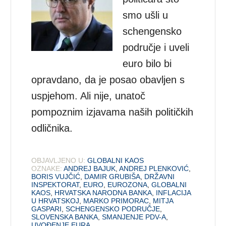
smo ušli u
schengensko
područje i uveli
euro bilo bi
opravdano, da je posao obavljen s
uspjehom. Ali nije, unatoč
pompoznim izjavama naših političkih
odličnika.
OBJAVLJENO U:
GLOBALNI KAOS
OZNAKE:
ANDREJ BAJUK
,
ANDREJ PLENKOVIĆ
,
BORIS VUJČIĆ
,
DAMIR GRUBIŠA
,
DRŽAVNI
INSPEKTORAT
,
EURO
,
EUROZONA
,
GLOBALNI
KAOS
,
HRVATSKA NARODNA BANKA
,
INFLACIJA
U HRVATSKOJ
,
MARKO PRIMORAC
,
MITJA
GASPARI
,
SCHENGENSKO PODRUČJE
,
SLOVENSKA BANKA
,
SMANJENJE PDV-A
,
UVOĐENJE EURA