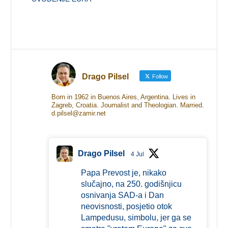
Drago Pilsel
Follow
Born in 1962 in Buenos Aires, Argentina. Lives in
Zagreb, Croatia. Journalist and Theologian. Married.
d.pilsel@zamir.net
Drago Pilsel
4 Jul
Papa Prevost je, nikako
slučajno, na 250. godišnjicu
osnivanja SAD-a i Dan
neovisnosti, posjetio otok
Lampedusu, simbolu, jer ga se