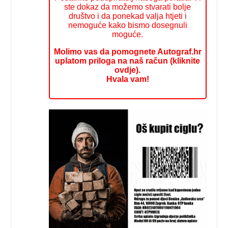
ste dokaz da možemo stvarati bolje
društvo i da ponekad valja htjeti i
nemoguće kako bismo dosegnuli
moguće.
Molimo vas da pomognete Autograf.hr
uplatom priloga na naš račun (kliknite
ovdje).
Hvala vam!