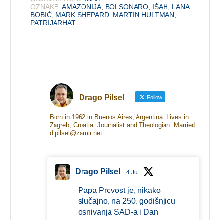
OZNAKE:
AMAZONIJA
,
BOLSONARO
,
IŠAH
,
LANA
BOBIĆ
,
MARK SHEPARD
,
MARTIN HULTMAN
,
PATRIJARHAT
Drago Pilsel
Follow
Born in 1962 in Buenos Aires, Argentina. Lives in
Zagreb, Croatia. Journalist and Theologian. Married.
d.pilsel@zamir.net
Drago Pilsel
4 Jul
Papa Prevost je, nikako
slučajno, na 250. godišnjicu
osnivanja SAD-a i Dan