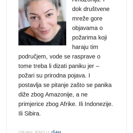
dok društvene
mreže gore
objavama o
požarima koji
haraju tim
područjem, vode se rasprave o
tome treba li dizati paniku jer –
požari su prirodna pojava. I
postavlja se pitanje zašto se panika
diže zbog Amazonije, a ne
primjerice zbog Afrike. Ili Indonezije.
Ili Sibira.
OBJAVLJENO U:
IŠAH