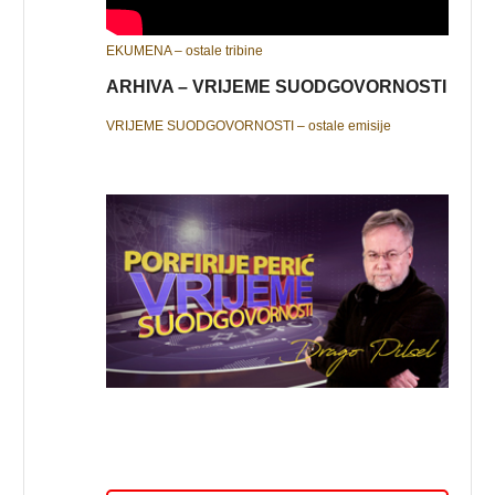
EKUMENA – ostale tribine
ARHIVA – VRIJEME SUODGOVORNOSTI
VRIJEME SUODGOVORNOSTI – ostale emisije