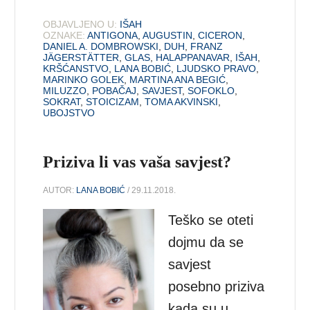
OBJAVLJENO U:
IŠAH
OZNAKE:
ANTIGONA
,
AUGUSTIN
,
CICERON
,
DANIEL A. DOMBROWSKI
,
DUH
,
FRANZ
JÄGERSTÄTTER
,
GLAS
,
HALAPPANAVAR
,
IŠAH
,
KRŠĆANSTVO
,
LANA BOBIĆ
,
LJUDSKO PRAVO
,
MARINKO GOLEK
,
MARTINA ANA BEGIĆ
,
MILUZZO
,
POBAČAJ
,
SAVJEST
,
SOFOKLO
,
SOKRAT
,
STOICIZAM
,
TOMA AKVINSKI
,
UBOJSTVO
Priziva li vas vaša savjest?
AUTOR:
LANA BOBIĆ
/ 29.11.2018.
Teško se oteti
dojmu da se
savjest
posebno priziva
kada su u