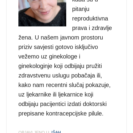
pitanju
reproduktivna
prava i zdravlje
žena. U našem javnom prostoru
priziv savjesti gotovo isključivo
vežemo uz ginekologe i
ginekologinje koji odbijaju pružiti
zdravstvenu uslugu pobačaja ili,
kako nam recentni slučaj pokazuje,
uz ljekarnike ili ljekarnice koji
odbijaju pacijentici izdati doktorski
prepisane kontracepcijske pilule.
OBJAVLJENO U:
IŠAH