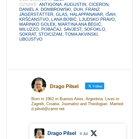
OZNAKE:
ANTIGONA
,
AUGUSTIN
,
CICERON
,
DANIEL A. DOMBROWSKI
,
DUH
,
FRANZ
JÄGERSTÄTTER
,
GLAS
,
HALAPPANAVAR
,
IŠAH
,
KRŠĆANSTVO
,
LANA BOBIĆ
,
LJUDSKO PRAVO
,
MARINKO GOLEK
,
MARTINA ANA BEGIĆ
,
MILUZZO
,
POBAČAJ
,
SAVJEST
,
SOFOKLO
,
SOKRAT
,
STOICIZAM
,
TOMA AKVINSKI
,
UBOJSTVO
Drago Pilsel
Follow
Born in 1962 in Buenos Aires, Argentina. Lives in
Zagreb, Croatia. Journalist and Theologian. Married.
d.pilsel@zamir.net
Drago Pilsel
4 Jul