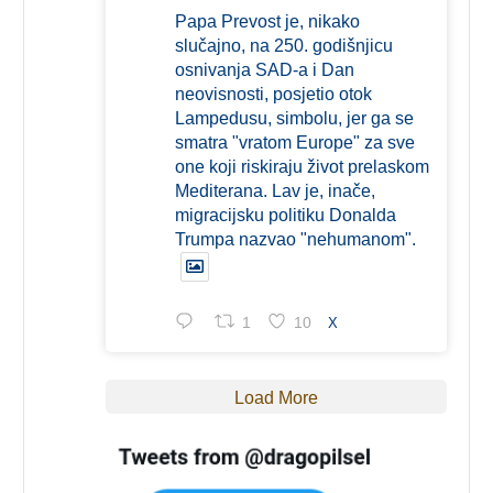
Papa Prevost je, nikako
slučajno, na 250. godišnjicu
osnivanja SAD-a i Dan
neovisnosti, posjetio otok
Lampedusu, simbolu, jer ga se
smatra "vratom Europe" za sve
one koji riskiraju život prelaskom
Mediterana. Lav je, inače,
migracijsku politiku Donalda
Trumpa nazvao "nehumanom".
1
10
X
Load More