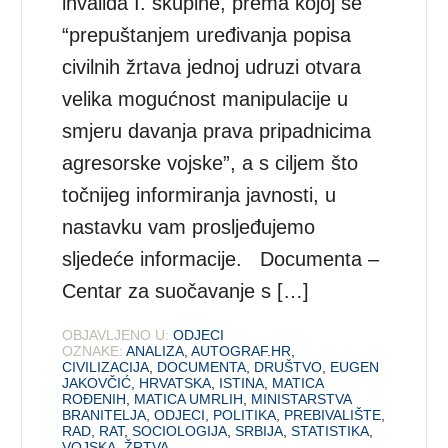
invalida I. skupine, prema kojoj se
“prepuštanjem uređivanja popisa
civilnih žrtava jednoj udruzi otvara
velika mogućnost manipulacije u
smjeru davanja prava pripadnicima
agresorske vojske”, a s ciljem što
točnijeg informiranja javnosti, u
nastavku vam prosljeđujemo
sljedeće informacije. Documenta –
Centar za suočavanje s […]
OBJAVLJENO U:
ODJECI
OZNAKE:
ANALIZA
,
AUTOGRAF.HR
,
CIVILIZACIJA
,
DOCUMENTA
,
DRUŠTVO
,
EUGEN
JAKOVČIĆ
,
HRVATSKA
,
ISTINA
,
MATICA
ROĐENIH
,
MATICA UMRLIH
,
MINISTARSTVA
BRANITELJA
,
ODJECI
,
POLITIKA
,
PREBIVALIŠTE
,
RAD
,
RAT
,
SOCIOLOGIJA
,
SRBIJA
,
STATISTIKA
,
VOJSKA
,
ŽRTVA