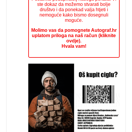
ste dokaz da možemo stvarati bolje
društvo i da ponekad valja htjeti i
nemoguće kako bismo dosegnuli
moguće.
Molimo vas da pomognete Autograf.hr
uplatom priloga na naš račun (kliknite
ovdje).
Hvala vam!