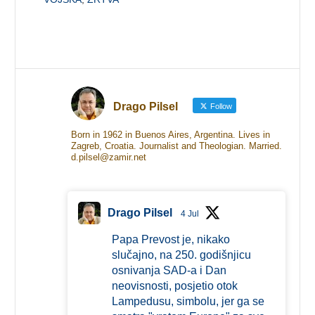
Drago Pilsel
Follow
Born in 1962 in Buenos Aires, Argentina. Lives in
Zagreb, Croatia. Journalist and Theologian. Married.
d.pilsel@zamir.net
Drago Pilsel
4 Jul
Papa Prevost je, nikako
slučajno, na 250. godišnjicu
osnivanja SAD-a i Dan
neovisnosti, posjetio otok
Lampedusu, simbolu, jer ga se