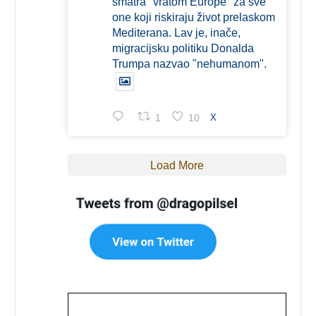
smatra "vratom Europe" za sve
one koji riskiraju život prelaskom
Mediterana. Lav je, inače,
migracijsku politiku Donalda
Trumpa nazvao "nehumanom".
1
10
X
Load More