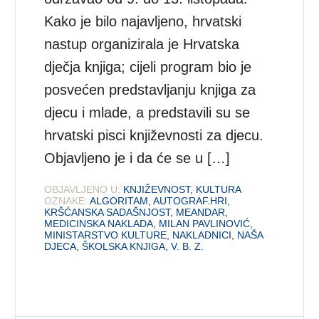
Kako je bilo najavljeno, hrvatski
nastup organizirala je Hrvatska
dječja knjiga; cijeli program bio je
posvećen predstavljanju knjiga za
djecu i mlade, a predstavili su se
hrvatski pisci književnosti za djecu.
Objavljeno je i da će se u […]
OBJAVLJENO U:
KNJIŽEVNOST
,
KULTURA
OZNAKE:
ALGORITAM
,
AUTOGRAF.HRI
,
KRŠĆANSKA SADAŠNJOST
,
MEANDAR
,
MEDICINSKA NAKLADA
,
MILAN PAVLINOVIĆ
,
MINISTARSTVO KULTURE
,
NAKLADNICI
,
NAŠA
DJECA
,
ŠKOLSKA KNJIGA
,
V. B. Z.