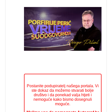
Postanite podupiratelj našega portala. Vi
ste dokaz da možemo stvarati bolje
društvo i da ponekad valja htjeti i
nemoguće kako bismo dosegnuli
moguće.