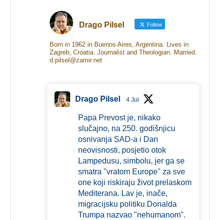
Drago Pilsel
Follow
Born in 1962 in Buenos Aires, Argentina. Lives in
Zagreb, Croatia. Journalist and Theologian. Married.
d.pilsel@zamir.net
Drago Pilsel
4 Jul
Papa Prevost je, nikako
slučajno, na 250. godišnjicu
osnivanja SAD-a i Dan
neovisnosti, posjetio otok
Lampedusu, simbolu, jer ga se
smatra "vratom Europe" za sve
one koji riskiraju život prelaskom
Mediterana. Lav je, inače,
migracijsku politiku Donalda
Trumpa nazvao "nehumanom".