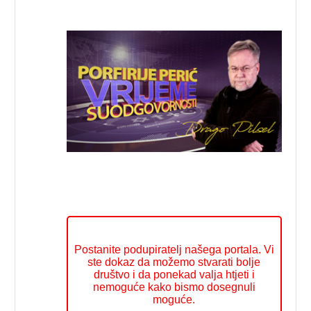
Postanite podupiratelj našega portala. Vi
ste dokaz da možemo stvarati bolje
društvo i da ponekad valja htjeti i
nemoguće kako bismo dosegnuli
moguće.