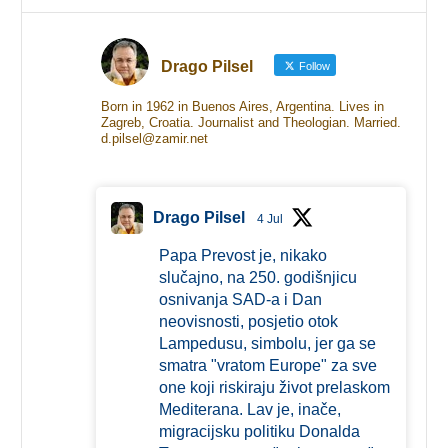
Drago Pilsel
Follow
Born in 1962 in Buenos Aires, Argentina. Lives in
Zagreb, Croatia. Journalist and Theologian. Married.
d.pilsel@zamir.net
Drago Pilsel
4 Jul
Papa Prevost je, nikako
slučajno, na 250. godišnjicu
osnivanja SAD-a i Dan
neovisnosti, posjetio otok
Lampedusu, simbolu, jer ga se
smatra "vratom Europe" za sve
one koji riskiraju život prelaskom
Mediterana. Lav je, inače,
migracijsku politiku Donalda