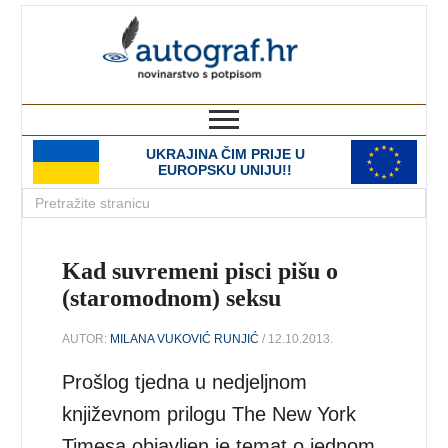
autograf.hr
novinarstvo s potpisom
UKRAJINA ČIM PRIJE U
EUROPSKU UNIJU!!
Kad suvremeni pisci pišu o
(staromodnom) seksu
AUTOR:
MILANA VUKOVIĆ RUNJIĆ
/ 12.10.2013.
Prošlog tjedna u nedjeljnom
književnom prilogu The New York
Timesa objavljen je temat o jednom