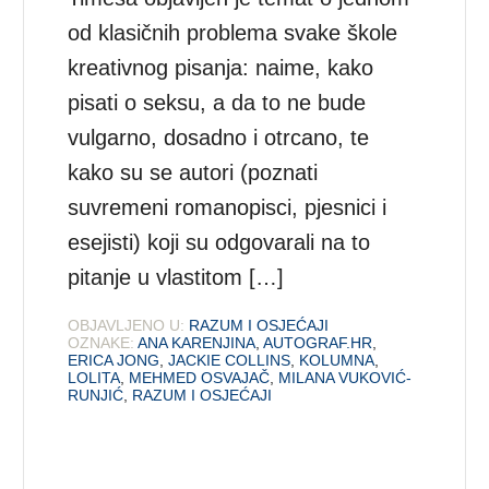
od klasičnih problema svake škole
kreativnog pisanja: naime, kako
pisati o seksu, a da to ne bude
vulgarno, dosadno i otrcano, te
kako su se autori (poznati
suvremeni romanopisci, pjesnici i
esejisti) koji su odgovarali na to
pitanje u vlastitom […]
OBJAVLJENO U:
RAZUM I OSJEĆAJI
OZNAKE:
ANA KARENJINA
,
AUTOGRAF.HR
,
ERICA JONG
,
JACKIE COLLINS
,
KOLUMNA
,
LOLITA
,
MEHMED OSVAJAČ
,
MILANA VUKOVIĆ-
RUNJIĆ
,
RAZUM I OSJEĆAJI