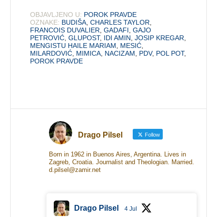
OBJAVLJENO U:
POROK PRAVDE
OZNAKE:
BUDIŠA
,
CHARLES TAYLOR
,
FRANCOIS DUVALIER
,
GADAFI
,
GAJO
PETROVIĆ
,
GLUPOST
,
IDI AMIN
,
JOSIP KREGAR
,
MENGISTU HAILE MARIAM
,
MESIĆ
,
MILARDOVIĆ
,
MIMICA
,
NACIZAM
,
PDV
,
POL POT
,
POROK PRAVDE
Drago Pilsel
Follow
Born in 1962 in Buenos Aires, Argentina. Lives in
Zagreb, Croatia. Journalist and Theologian. Married.
d.pilsel@zamir.net
Drago Pilsel
4 Jul