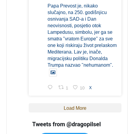
Papa Prevost je, nikako
slučajno, na 250. godišnjicu
osnivanja SAD-a i Dan
neovisnosti, posjetio otok
Lampedusu, simbolu, jer ga se
smatra "vratom Europe" za sve
one koji riskiraju život prelaskom
Mediterana. Lav je, inače,
migracijsku politiku Donalda
Trumpa nazvao "nehumanom".
1
10
X
Load More