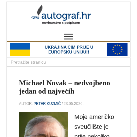
autograf.hr
novinarstvo s potpisom
UKRAJINA ČIM PRIJE U
EUROPSKU UNIJU!!
Michael Novak – nedvojbeno
jedan od najvećih
AUTOR:
PETER KUZMIČ
/ 23.05.2026.
Moje američko
sveučilište je
prije nekoliko