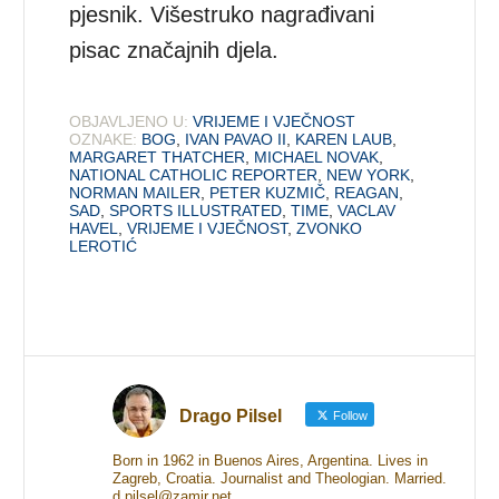
pjesnik. Višestruko nagrađivani
pisac značajnih djela.
OBJAVLJENO U:
VRIJEME I VJEČNOST
OZNAKE:
BOG
,
IVAN PAVAO II
,
KAREN LAUB
,
MARGARET THATCHER
,
MICHAEL NOVAK
,
NATIONAL CATHOLIC REPORTER
,
NEW YORK
,
NORMAN MAILER
,
PETER KUZMIČ
,
REAGAN
,
SAD
,
SPORTS ILLUSTRATED
,
TIME
,
VACLAV
HAVEL
,
VRIJEME I VJEČNOST
,
ZVONKO
LEROTIĆ
Drago Pilsel
Follow
Born in 1962 in Buenos Aires, Argentina. Lives in
Zagreb, Croatia. Journalist and Theologian. Married.
d.pilsel@zamir.net