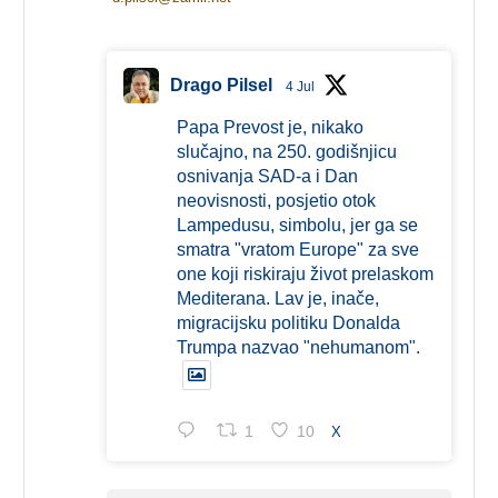
Drago Pilsel
4 Jul
Papa Prevost je, nikako
slučajno, na 250. godišnjicu
osnivanja SAD-a i Dan
neovisnosti, posjetio otok
Lampedusu, simbolu, jer ga se
smatra "vratom Europe" za sve
one koji riskiraju život prelaskom
Mediterana. Lav je, inače,
migracijsku politiku Donalda
Trumpa nazvao "nehumanom".
1
10
X