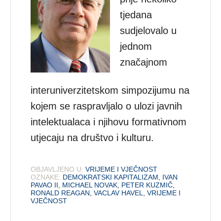
tjedana
sudjelovalo u
jednom
značajnom
interuniverzitetskom simpozijumu na
kojem se raspravljalo o ulozi javnih
intelektualaca i njihovu formativnom
utjecaju na društvo i kulturu.
OBJAVLJENO U:
VRIJEME I VJEČNOST
OZNAKE:
DEMOKRATSKI KAPITALIZAM
,
IVAN
PAVAO II
,
MICHAEL NOVAK
,
PETER KUZMIČ
,
RONALD REAGAN
,
VACLAV HAVEL
,
VRIJEME I
VJEČNOST