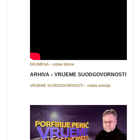
EKUMENA – ostale tribine
ARHIVA – VRIJEME SUODGOVORNOSTI
VRIJEME SUODGOVORNOSTI – ostale emisije