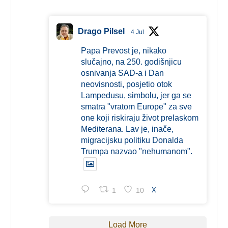
Drago Pilsel
4 Jul
Papa Prevost je, nikako
slučajno, na 250. godišnjicu
osnivanja SAD-a i Dan
neovisnosti, posjetio otok
Lampedusu, simbolu, jer ga se
smatra "vratom Europe" za sve
one koji riskiraju život prelaskom
Mediterana. Lav je, inače,
migracijsku politiku Donalda
Trumpa nazvao "nehumanom".
1
10
X
Load More