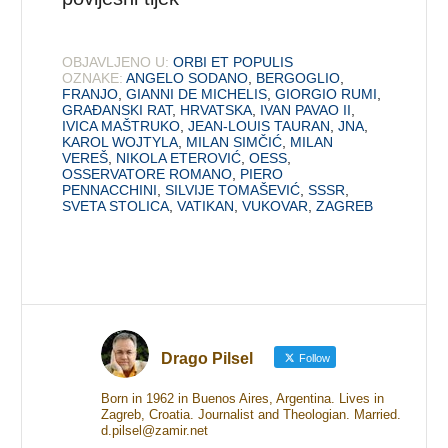
OBJAVLJENO U:
ORBI ET POPULIS
OZNAKE:
ANGELO SODANO
,
BERGOGLIO
,
FRANJO
,
GIANNI DE MICHELIS
,
GIORGIO RUMI
,
GRAĐANSKI RAT
,
HRVATSKA
,
IVAN PAVAO II
,
IVICA MAŠTRUKO
,
JEAN-LOUIS TAURAN
,
JNA
,
KAROL WOJTYLA
,
MILAN SIMČIĆ
,
MILAN
VEREŠ
,
NIKOLA ETEROVIĆ
,
OESS
,
OSSERVATORE ROMANO
,
PIERO
PENNACCHINI
,
SILVIJE TOMAŠEVIĆ
,
SSSR
,
SVETA STOLICA
,
VATIKAN
,
VUKOVAR
,
ZAGREB
Drago Pilsel
Follow
Born in 1962 in Buenos Aires, Argentina. Lives in
Zagreb, Croatia. Journalist and Theologian. Married.
d.pilsel@zamir.net