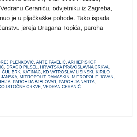
Vedranu Ceraniću, odvjetniku iz Zagreba,
enuo je u pljačkaške pohode. Tako ispada
anstvu jereja Dragana Topića, paroha
REJ PLENKOVIĆ
,
ANTE PAVELIĆ
,
ARHIEPISKOP
IĆ
,
DRAGO PILSEL
,
HRVATSKA PRAVOSLAVNA CRKVA
,
 ĆULIBRK
,
KATINAC
,
KD VATROSLAV LISINSKI
,
KIRILO
LJANSKA
,
MITROPOLIT DAMASKIN
,
MITROPOLIT JOVAN
,
HIJA
,
PAROHIJA BJELOVAR
,
PAROHIJA NARTA
,
O-ISTOČNE CRKVE
,
VEDRAN CERANIĆ