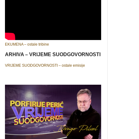
EKUMENA – ostale tribine
ARHIVA – VRIJEME SUODGOVORNOSTI
VRIJEME SUODGOVORNOSTI – ostale emisije