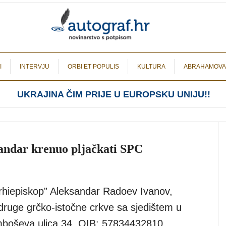
I
INTERVJU
ORBI ET POPULIS
KULTURA
ABRAHAMOVA
UKRAJINA ČIM PRIJE U EUROPSKU UNIJU!!
andar krenuo pljačkati SPC
hiepiskop” Aleksandar Radoev Ivanov,
druge grčko-istočne crkve sa sjedištem u
boševa ulica 34, OIB: 57834432810,