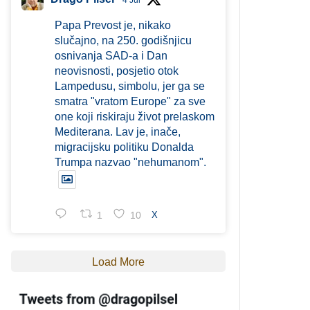
4 Jul
Papa Prevost je, nikako
slučajno, na 250. godišnjicu
osnivanja SAD-a i Dan
neovisnosti, posjetio otok
Lampedusu, simbolu, jer ga se
smatra "vratom Europe" za sve
one koji riskiraju život prelaskom
Mediterana. Lav je, inače,
migracijsku politiku Donalda
Trumpa nazvao "nehumanom".
1
10
X
Load More