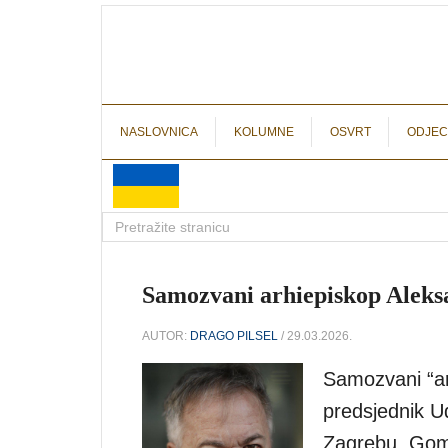
NASLOVNICA
KOLUMNE
OSVRT
ODJEC
Samozvani arhiepiskop Aleks
AUTOR:
DRAGO PILSEL
/ 29.03.2026.
Samozvani “ar
predsjednik U
Zagrebu, Gom