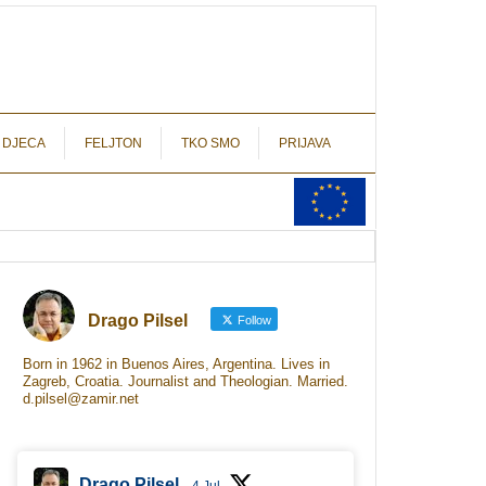
autograf.hr
novinarstvo s potpisom
 DJECA
FELJTON
TKO SMO
PRIJAVA
Drago Pilsel
Follow
Born in 1962 in Buenos Aires, Argentina. Lives in
Zagreb, Croatia. Journalist and Theologian. Married.
d.pilsel@zamir.net
Drago Pilsel