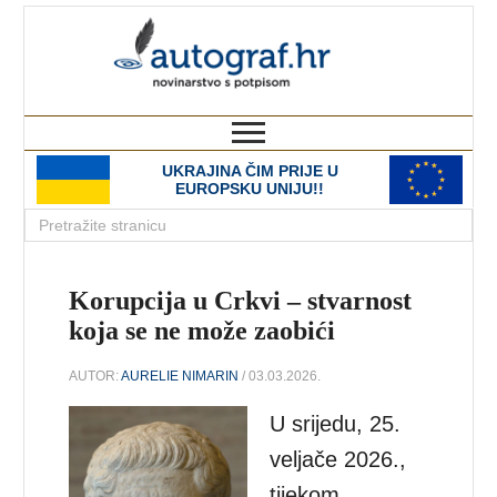
autograf.hr
novinarstvo s potpisom
UKRAJINA ČIM PRIJE U
EUROPSKU UNIJU!!
Korupcija u Crkvi – stvarnost
koja se ne može zaobići
AUTOR:
AURELIE NIMARIN
/ 03.03.2026.
U srijedu, 25.
veljače 2026.,
tijekom