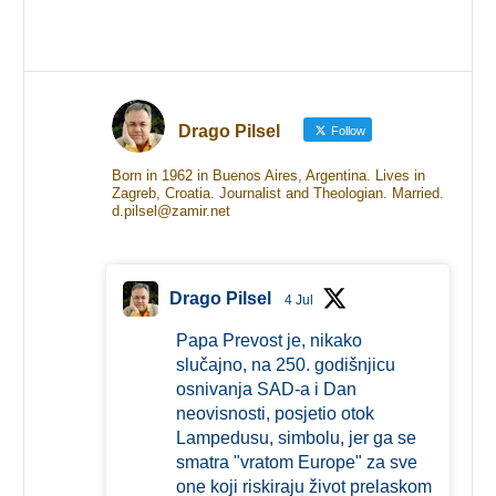
Drago Pilsel
Follow
Born in 1962 in Buenos Aires, Argentina. Lives in
Zagreb, Croatia. Journalist and Theologian. Married.
d.pilsel@zamir.net
Drago Pilsel
4 Jul
Papa Prevost je, nikako
slučajno, na 250. godišnjicu
osnivanja SAD-a i Dan
neovisnosti, posjetio otok
Lampedusu, simbolu, jer ga se
smatra "vratom Europe" za sve
one koji riskiraju život prelaskom