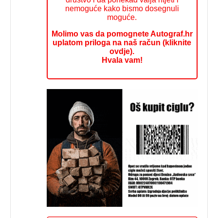
nemoguće kako bismo dosegnuli
moguće.
Molimo vas da pomognete Autograf.hr
uplatom priloga na naš račun (kliknite
ovdje).
Hvala vam!