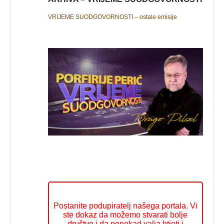
VRIJEME SUODGOVORNOSTI – ostale emisije
Postanite podupiratelj našega portala. Vi
ste dokaz da možemo stvarati bolje
društvo i da ponekad valja htjeti i