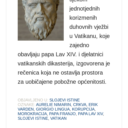
jednotjednih
korizmenih
duhovnih vježbi
u Vatikanu, koje
zajedno
obavljaju papa Lav XIV. i djelatnici
vatikanskih dikasterija, izgovorena je
rečenica koja ne ostavlja prostora
za uobičajene pobožne općenitosti.
OBJAVLJENO U:
SLOJEVI ISTINE
OZNAKE:
AURELIE NIMARIN
,
CRKVA
,
ERIK
VARDEN
,
GIORGIO LINGUA
,
KORUPCIJA
,
MOROKRACIJA
,
PAPA FRANJO
,
PAPA LAV XIV
,
SLOJEVI ISTINE
,
VATIKAN