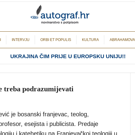
I
INTERVJU
ORBI ET POPULIS
KULTURA
ABRAHAMOVA
UKRAJINA ČIM PRIJE U EUROPSKU UNIJU!!
ne treba podrazumijevati
vić je bosanski franjevac, teolog,
profesor, esejista i publicista. Predaje
logiju i katehetiku na Franjevačkoj teologiji u