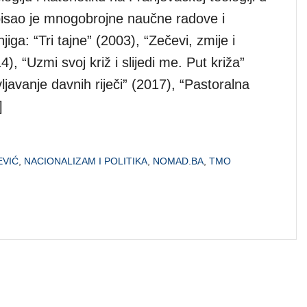
isao je mnogobrojne naučne radove i
jiga: “Tri tajne” (2003), “Zečevi, zmije i
), “Uzmi svoj križ i slijedi me. Put križa”
ljavanje davnih riječi” (2017), “Pastoralna
]
EVIĆ
,
NACIONALIZAM I POLITIKA
,
NOMAD.BA
,
TMO