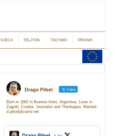
autograf.hr
novinarstvo s potpisom
 DJECA
FELJTON
TKO SMO
PRIJAVA
Drago Pilsel
Follow
Born in 1962 in Buenos Aires, Argentina. Lives in
Zagreb, Croatia. Journalist and Theologian. Married.
d.pilsel@zamir.net
Drago Pilsel