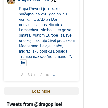
4 Jul
Papa Prevost je, nikako
slučajno, na 250. godišnjicu
osnivanja SAD-a i Dan
neovisnosti, posjetio otok
Lampedusu, simbolu, jer ga se
smatra "vratom Europe" za sve
one koji riskiraju život prelaskom
Mediterana. Lav je, inače,
migracijsku politiku Donalda
Trumpa nazvao "nehumanom".
1
10
X
Load More