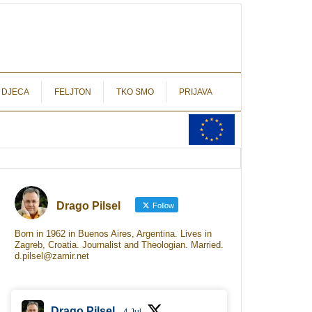
autograf.hr
novinarstvo s potpisom
 DJECA
FELJTON
TKO SMO
PRIJAVA
Drago Pilsel
Follow
Born in 1962 in Buenos Aires, Argentina. Lives in
Zagreb, Croatia. Journalist and Theologian. Married.
d.pilsel@zamir.net
Drago Pilsel