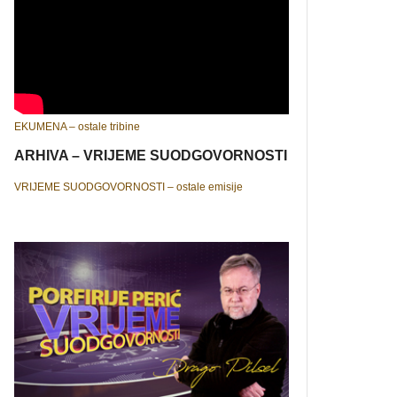
EKUMENA – ostale tribine
ARHIVA – VRIJEME SUODGOVORNOSTI
VRIJEME SUODGOVORNOSTI – ostale emisije