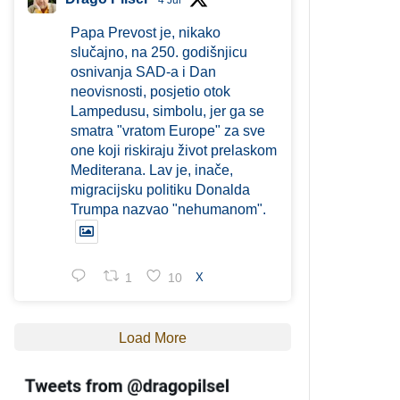
4 Jul
Papa Prevost je, nikako
slučajno, na 250. godišnjicu
osnivanja SAD-a i Dan
neovisnosti, posjetio otok
Lampedusu, simbolu, jer ga se
smatra "vratom Europe" za sve
one koji riskiraju život prelaskom
Mediterana. Lav je, inače,
migracijsku politiku Donalda
Trumpa nazvao "nehumanom".
1
10
X
Load More