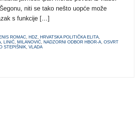
u Šegonu, niti se tako nešto uopće može
azak s funkcije […]
ENIS ROMAC
,
HDZ
,
HRVATSKA POLITIČKA ELITA
,
A
,
LINIĆ
,
MILANOVIĆ
,
NADZORNI ODBOR HBOR-A
,
OSVRT
O STEPIŠNIK
,
VLADA