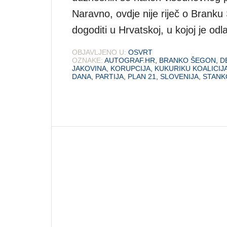
Naravno, ovdje nije riječ o Brank
dogoditi u Hrvatskoj, u kojoj je odl
OBJAVLJENO U:
OSVRT
OZNAKE:
AUTOGRAF.HR
,
BRANKO ŠEGON
,
D
JAKOVINA
,
KORUPCIJA
,
KUKURIKU KOALICIJ
DANA
,
PARTIJA
,
PLAN 21
,
SLOVENIJA
,
STANK