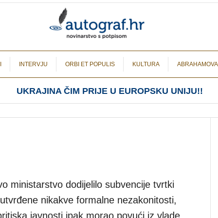
I
INTERVJU
ORBI ET POPULIS
KULTURA
ABRAHAMOVA
UKRAJINA ČIM PRIJE U EUROPSKU UNIJU!!
o ministarstvo dodijelilo subvencije tvrtki
u utvrđene nikakve formalne nezakonitosti,
itiska javnosti ipak morao povući iz vlade.