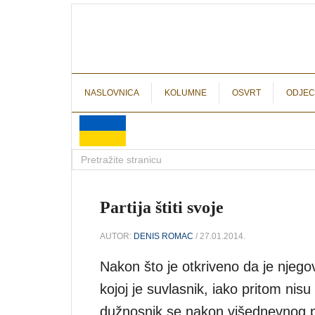
NASLOVNICA
KOLUMNE
OSVRT
ODJEC
Partija štiti svoje
AUTOR:
DENIS ROMAC
/ 27.01.2014.
Nakon što je otkriveno da je njegov
kojoj je suvlasnik, iako pritom nis
dužnosnik se nakon višednevnog pr