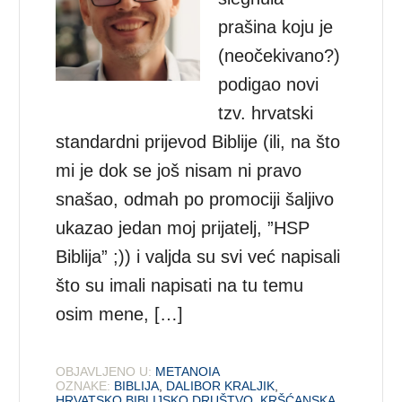
prašina koju je
(neočekivano?)
podigao novi
tzv. hrvatski
standardni prijevod Biblije (ili, na što
mi je dok se još nisam ni pravo
snašao, odmah po promociji šaljivo
ukazao jedan moj prijatelj, ”HSP
Biblija” ;)) i valjda su svi već napisali
što su imali napisati na tu temu
osim mene, […]
OBJAVLJENO U:
METANOIA
OZNAKE:
BIBLIJA
,
DALIBOR KRALJIK
,
HRVATSKO BIBLIJSKO DRUŠTVO
,
KRŠĆANSKA