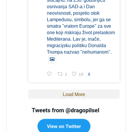
slučajno, na 250. godišnjicu
osnivanja SAD-a i Dan
neovisnosti, posjetio otok
Lampedusu, simbolu, jer ga se
smatra "vratom Europe" za sve
one koji riskiraju život prelaskom
Mediterana. Lav je, inače,
migracijsku politiku Donalda
Trumpa nazvao "nehumanom".
1
10
X
Load More