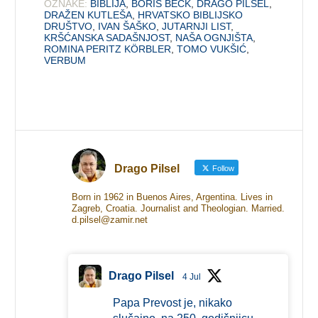
OZNAKE:
BIBLIJA
,
BORIS BECK
,
DRAGO PILSEL
,
DRAŽEN KUTLEŠA
,
HRVATSKO BIBLIJSKO
DRUŠTVO
,
IVAN ŠAŠKO
,
JUTARNJI LIST
,
KRŠĆANSKA SADAŠNJOST
,
NAŠA OGNJIŠTA
,
ROMINA PERITZ KÖRBLER
,
TOMO VUKŠIĆ
,
VERBUM
Drago Pilsel
Follow
Born in 1962 in Buenos Aires, Argentina. Lives in
Zagreb, Croatia. Journalist and Theologian. Married.
d.pilsel@zamir.net
Drago Pilsel
4 Jul
Papa Prevost je, nikako