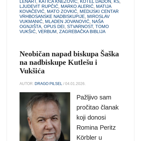
LENART
,
KATICA KNEZOVIĆ
,
KOTEL DADON
,
KS
,
LJUDEVIT RUPČIĆ
,
MARKO ALERIĆ
,
MATIJA
KOVAČEVIĆ
,
MATO ZOVKIĆ
,
MEDIJSKI CENTAR
VRHBOSANSKE NADBISKUPIJE
,
MIROSLAV
VUKMANIĆ
,
MLADEN JOVANOVIĆ
,
NAŠA
OGNJIŠTA
,
OPUS DEI
,
STVARNOST
,
TOMO
VUKŠIĆ
,
VERBUM
,
ZAGREBAČKA BIBLIJA
Neobičan napad biskupa Šaška
na nadbiskupe Kutlešu i
Vukšića
AUTOR:
DRAGO PILSEL
/ 04.01.2026.
Pažljivo sam
pročitao članak
koji donosi
Romina Peritz
Körbler u