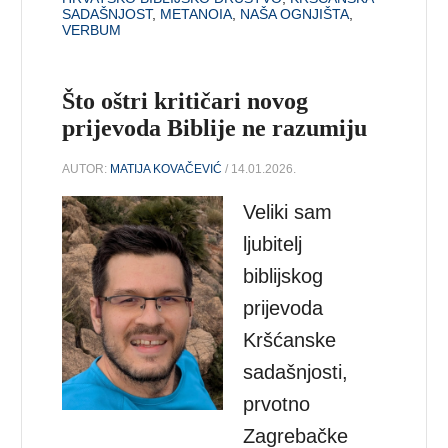
SADAŠNJOST
,
METANOIA
,
NAŠA OGNJIŠTA
,
VERBUM
Što oštri kritičari novog
prijevoda Biblije ne razumiju
AUTOR:
MATIJA KOVAČEVIĆ
/ 14.01.2026.
Veliki sam
ljubitelj
biblijskog
prijevoda
Kršćanske
sadašnjosti,
prvotno
Zagrebačke