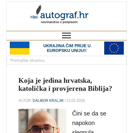
autograf.hr
novinarstvo s potpisom
UKRAJINA ČIM PRIJE U
EUROPSKU UNIJU!!
Koja je jedina hrvatska,
katolička i provjerena Biblija?
AUTOR:
DALIBOR KRALJIK
/ 13.02.2026.
Čini se da se
napokon
slegnula