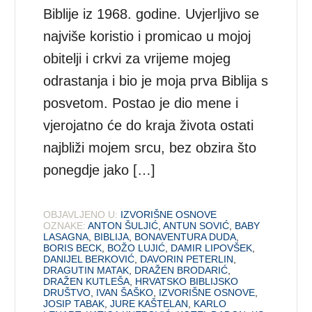
Biblije iz 1968. godine. Uvjerljivo se
najviše koristio i promicao u mojoj
obitelji i crkvi za vrijeme mojeg
odrastanja i bio je moja prva Biblija s
posvetom. Postao je dio mene i
vjerojatno će do kraja života ostati
najbliži mojem srcu, bez obzira što
ponegdje jako […]
OBJAVLJENO U:
IZVORIŠNE OSNOVE
OZNAKE:
ANTON ŠULJIĆ
,
ANTUN SOVIĆ
,
BABY
LASAGNA
,
BIBLIJA
,
BONAVENTURA DUDA
,
BORIS BECK
,
BOŽO LUJIĆ
,
DAMIR LIPOVŠEK
,
DANIJEL BERKOVIĆ
,
DAVORIN PETERLIN
,
DRAGUTIN MATAK
,
DRAŽEN BRODARIĆ
,
DRAŽEN KUTLEŠA
,
HRVATSKO BIBLIJSKO
DRUŠTVO
,
IVAN ŠAŠKO
,
IZVORIŠNE OSNOVE
,
JOSIP TABAK
,
JURE KAŠTELAN
,
KARLO