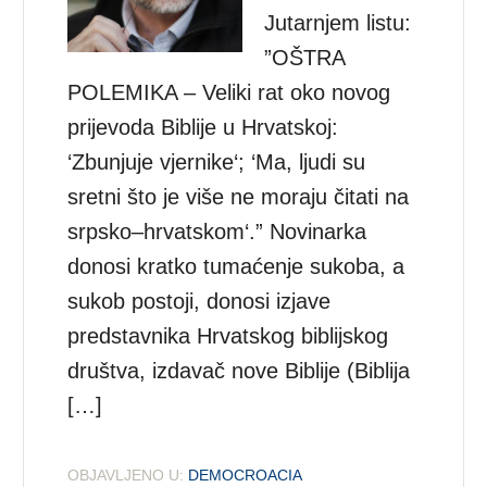
Jutarnjem listu:
”OŠTRA
POLEMIKA – Veliki rat oko novog
prijevoda Biblije u Hrvatskoj:
‘Zbunjuje vjernike‘; ‘Ma, ljudi su
sretni što je više ne moraju čitati na
srpsko–hrvatskom‘.” Novinarka
donosi kratko tumaćenje sukoba, a
sukob postoji, donosi izjave
predstavnika Hrvatskog biblijskog
društva, izdavač nove Biblije (Biblija
[…]
OBJAVLJENO U:
DEMOCROACIA