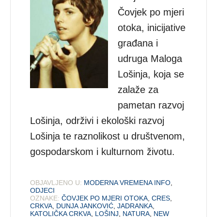
Čovjek po mjeri
otoka, inicijative
građana i
udruga Maloga
Lošinja, koja se
zalaže za
pametan razvoj
Lošinja, održivi i ekološki razvoj
Lošinja te raznolikost u društvenom,
gospodarskom i kulturnom životu.
OBJAVLJENO U:
MODERNA VREMENA INFO
,
ODJECI
OZNAKE:
ČOVJEK PO MJERI OTOKA
,
CRES
,
CRKVA
,
DUNJA JANKOVIĆ
,
JADRANKA
,
KATOLIČKA CRKVA
,
LOŠINJ
,
NATURA
,
NEW