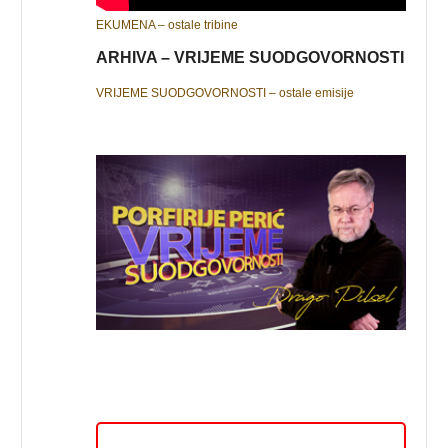
EKUMENA – ostale tribine
ARHIVA – VRIJEME SUODGOVORNOSTI
VRIJEME SUODGOVORNOSTI – ostale emisije