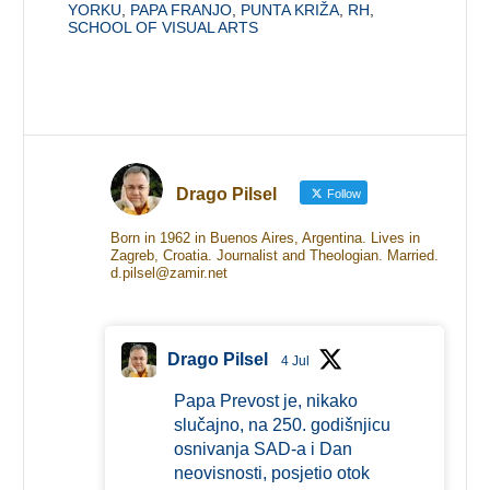
YORKU
,
PAPA FRANJO
,
PUNTA KRIŽA
,
RH
,
SCHOOL OF VISUAL ARTS
Drago Pilsel
Follow
Born in 1962 in Buenos Aires, Argentina. Lives in
Zagreb, Croatia. Journalist and Theologian. Married.
d.pilsel@zamir.net
Drago Pilsel
4 Jul
Papa Prevost je, nikako
slučajno, na 250. godišnjicu
osnivanja SAD-a i Dan
neovisnosti, posjetio otok