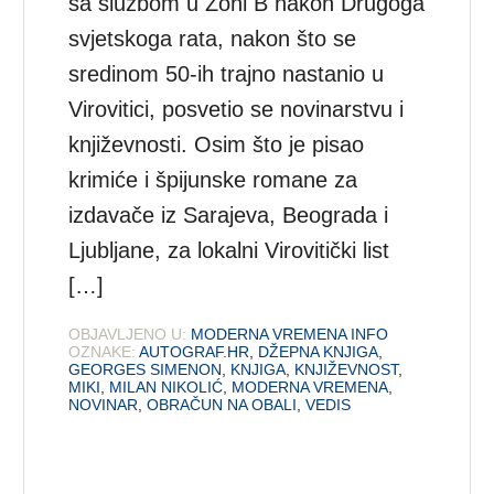
sa službom u Zoni B nakon Drugoga
svjetskoga rata, nakon što se
sredinom 50-ih trajno nastanio u
Virovitici, posvetio se novinarstvu i
književnosti. Osim što je pisao
krimiće i špijunske romane za
izdavače iz Sarajeva, Beograda i
Ljubljane, za lokalni Virovitički list
[…]
OBJAVLJENO U:
MODERNA VREMENA INFO
OZNAKE:
AUTOGRAF.HR
,
DŽEPNA KNJIGA
,
GEORGES SIMENON
,
KNJIGA
,
KNJIŽEVNOST
,
MIKI
,
MILAN NIKOLIĆ
,
MODERNA VREMENA
,
NOVINAR
,
OBRAČUN NA OBALI
,
VEDIS