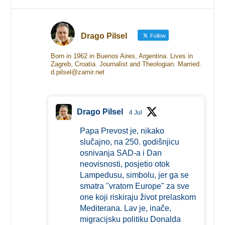
Drago Pilsel
Follow
Born in 1962 in Buenos Aires, Argentina. Lives in
Zagreb, Croatia. Journalist and Theologian. Married.
d.pilsel@zamir.net
Drago Pilsel
4 Jul
Papa Prevost je, nikako
slučajno, na 250. godišnjicu
osnivanja SAD-a i Dan
neovisnosti, posjetio otok
Lampedusu, simbolu, jer ga se
smatra "vratom Europe" za sve
one koji riskiraju život prelaskom
Mediterana. Lav je, inače,
migracijsku politiku Donalda