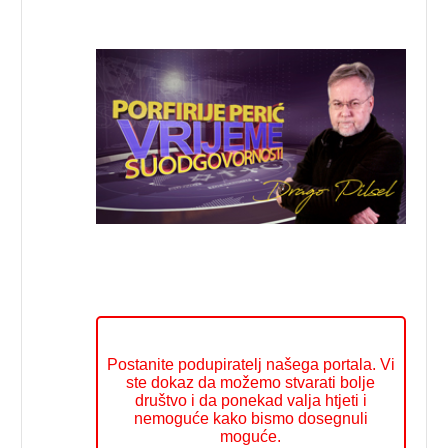
Postanite podupiratelj našega portala. Vi
ste dokaz da možemo stvarati bolje
društvo i da ponekad valja htjeti i
nemoguće kako bismo dosegnuli
moguće.