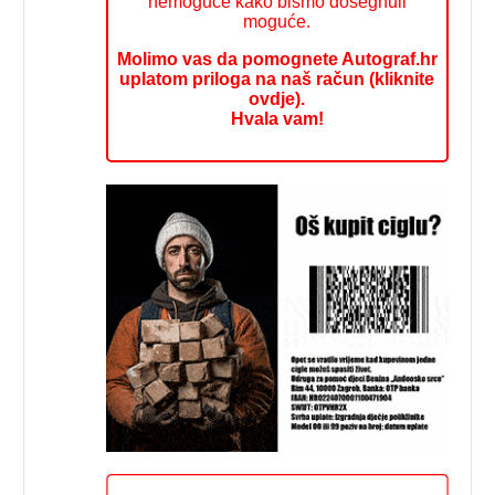
nemoguće kako bismo dosegnuli
moguće.
Molimo vas da pomognete Autograf.hr
uplatom priloga na naš račun (kliknite
ovdje).
Hvala vam!