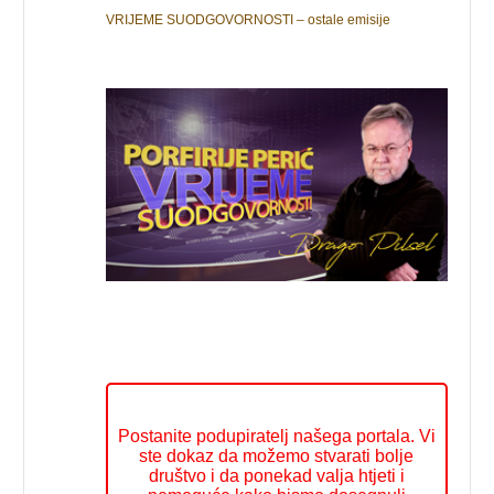
VRIJEME SUODGOVORNOSTI – ostale emisije
Postanite podupiratelj našega portala. Vi
ste dokaz da možemo stvarati bolje
društvo i da ponekad valja htjeti i