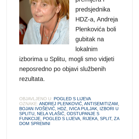
predsjednika
HDZ-a, Andreja
Plenkovića boli
gubitak na
lokalnim
izborima u Splitu, mogli smo vidjeti
neposredno po objavi službenih
rezultata.
OBJAVLJENO U:
POGLED S LIJEVA
OZNAKE:
ANDREJ PLENKOVIĆ
,
ANTISEMITIZAM
,
BOJAN IVOŠEVIĆ
,
HDZ
,
IVICA PULJAK
,
IZBORI U
SPLITU
,
NELA VLAŠIĆ
,
ODSTUPANJE S
FUNKCIJE
,
POGLED S LIJEVA
,
RIJEKA
,
SPLIT
,
ZA
DOM SPREMNI