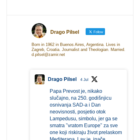
Drago Pilsel
Follow
Born in 1962 in Buenos Aires, Argentina. Lives in
Zagreb, Croatia. Journalist and Theologian. Married.
d.pilsel@zamir.net
Drago Pilsel
4 Jul
Papa Prevost je, nikako
slučajno, na 250. godišnjicu
osnivanja SAD-a i Dan
neovisnosti, posjetio otok
Lampedusu, simbolu, jer ga se
smatra "vratom Europe" za sve
one koji riskiraju život prelaskom
Mediterana. Lav je, inače,