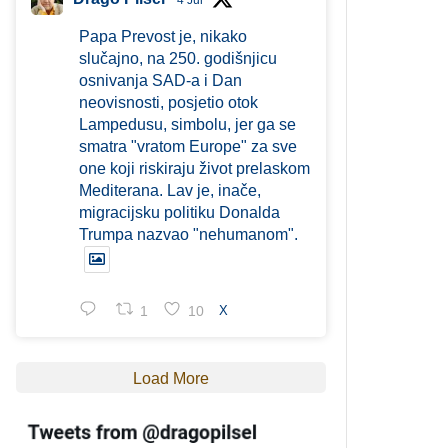
4 Jul
Papa Prevost je, nikako
slučajno, na 250. godišnjicu
osnivanja SAD-a i Dan
neovisnosti, posjetio otok
Lampedusu, simbolu, jer ga se
smatra "vratom Europe" za sve
one koji riskiraju život prelaskom
Mediterana. Lav je, inače,
migracijsku politiku Donalda
Trumpa nazvao "nehumanom".
1
10
X
Load More