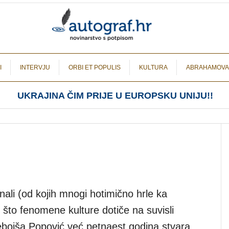
I
INTERVJU
ORBI ET POPULIS
KULTURA
ABRAHAMOVA
UKRAJINA ČIM PRIJE U EUROPSKU UNIJU!!
ali (od kojih mnogi hotimično hrle ka
o što fenomene kulture dotiče na suvisli
 Nebojša Popović već petnaest godina stvara