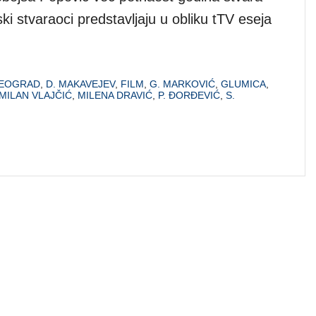
ski stvaraoci predstavljaju u obliku tTV eseja
EOGRAD
,
D. MAKAVEJEV
,
FILM
,
G. MARKOVIĆ
,
GLUMICA
,
MILAN VLAJČIĆ
,
MILENA DRAVIĆ
,
P. ĐORĐEVIĆ
,
S.