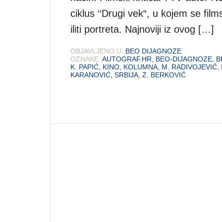
ciklus ‘‘Drugi vek“, u kojem se film
iliti portreta. Najnoviji iz ovog […]
OBJAVLJENO U:
BEO DIJAGNOZE
OZNAKE:
AUTOGRAF.HR
,
BEO-DIJAGNOZE
,
B
K. PAPIĆ
,
KINO
,
KOLUMNA
,
M. RADIVOJEVIĆ
,
KARANOVIĆ
,
SRBIJA
,
Z. BERKOVIĆ