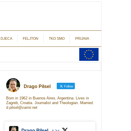
autograf.hr
novinarstvo s potpisom
 DJECA
FELJTON
TKO SMO
PRIJAVA
Drago Pilsel
Follow
Born in 1962 in Buenos Aires, Argentina. Lives in
Zagreb, Croatia. Journalist and Theologian. Married.
d.pilsel@zamir.net
Drago Pilsel