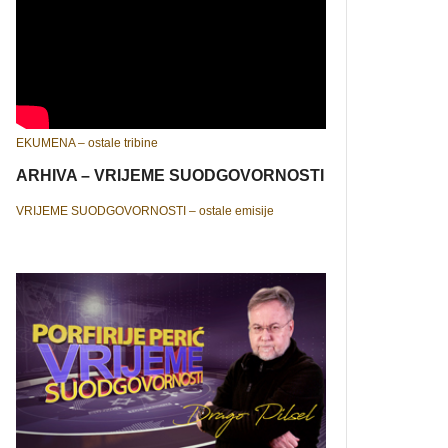
EKUMENA – ostale tribine
ARHIVA – VRIJEME SUODGOVORNOSTI
VRIJEME SUODGOVORNOSTI – ostale emisije