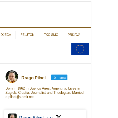
autograf.hr
novinarstvo s potpisom
 DJECA
FELJTON
TKO SMO
PRIJAVA
Drago Pilsel
Follow
Born in 1962 in Buenos Aires, Argentina. Lives in
Zagreb, Croatia. Journalist and Theologian. Married.
d.pilsel@zamir.net
Drago Pilsel