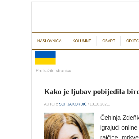
NASLOVNICA
KOLUMNE
OSVRT
ODJEC
Kako je ljubav pobijedila bir
AUTOR:
SOFIJA KORDIĆ
/ 13.10.2021.
Čehinja Zdeňk
igrajući online
rajčice, mrkve