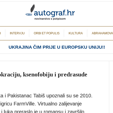
I
INTERVJU
ORBI ET POPULIS
KULTURA
ABRAHAMOVA
UKRAJINA ČIM PRIJE U EUROPSKU UNIJU!!
okraciju, ksenofobiju i predrasude
a i Pakistanac Tabiš upoznali su se 2010.
 igricu FarmVille. Virtualno zalijevanje
 i luka preraslo je u romansu i završilo