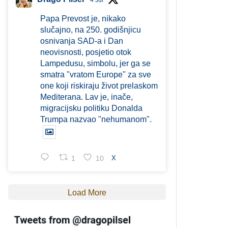
4 Jul
Papa Prevost je, nikako
slučajno, na 250. godišnjicu
osnivanja SAD-a i Dan
neovisnosti, posjetio otok
Lampedusu, simbolu, jer ga se
smatra "vratom Europe" za sve
one koji riskiraju život prelaskom
Mediterana. Lav je, inače,
migracijsku politiku Donalda
Trumpa nazvao "nehumanom".
1
10
X
Load More