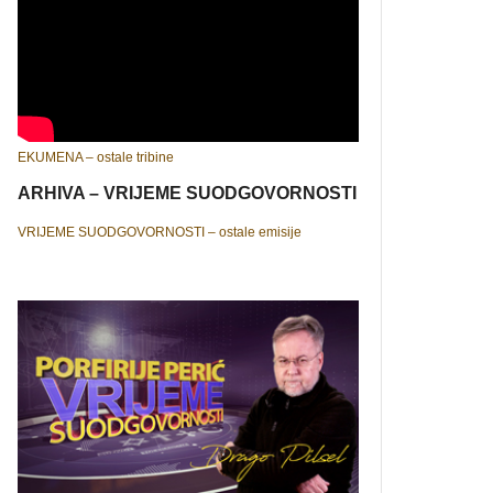
EKUMENA – ostale tribine
ARHIVA – VRIJEME SUODGOVORNOSTI
VRIJEME SUODGOVORNOSTI – ostale emisije