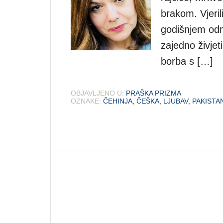
brakom. Vjeril
godišnjem odm
zajedno živjet
borba s […]
OBJAVLJENO U:
PRAŠKA PRIZMA
OZNAKE:
ČEHINJA
,
ČEŠKA
,
LJUBAV
,
PAKISTA