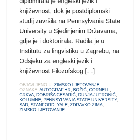
diplomirala je engleski jezik i
književnost, dok je postdiplomski
studij završila na Pennsylvania State
University u Sjedinjenim Državama,
gdje je i doktorirala. Radila je u
Institutu za lingvistiku u Zagrebu, na
Odsjeku za engleski jezik i
književnost Filozofskog […]
OBJAVLJENO U:
ZIMSKO LJETOVANJE
OZNAKE:
AUTOGRAF.HR
,
BOŽIĆ
,
CORNELL
,
CRKVA
,
DOBRIŠA CESARIĆ
,
DUNJA JUTRONIĆ
,
KOLUMNE
,
PENNSYLVANIA STATE UNIVERSITY
,
SAD
,
STANFORD
,
YALE
,
ZDRAVKO ZIMA
,
ZIMSKO LJETOVANJE