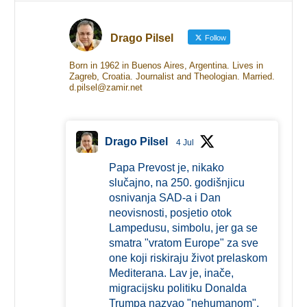
Drago Pilsel
Follow
Born in 1962 in Buenos Aires, Argentina. Lives in
Zagreb, Croatia. Journalist and Theologian. Married.
d.pilsel@zamir.net
Drago Pilsel
4 Jul
Papa Prevost je, nikako
slučajno, na 250. godišnjicu
osnivanja SAD-a i Dan
neovisnosti, posjetio otok
Lampedusu, simbolu, jer ga se
smatra "vratom Europe" za sve
one koji riskiraju život prelaskom
Mediterana. Lav je, inače,
migracijsku politiku Donalda
Trumpa nazvao "nehumanom".