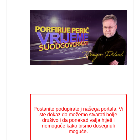
Postanite podupiratelj našega portala. Vi
ste dokaz da možemo stvarati bolje
društvo i da ponekad valja htjeti i
nemoguće kako bismo dosegnuli
moguće.