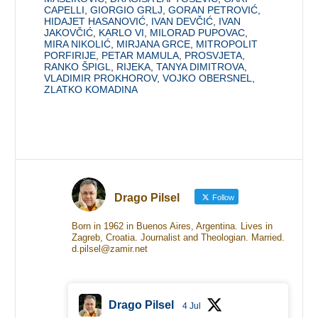
CAPELLI
,
GIORGIO GRLJ
,
GORAN PETROVIĆ
,
HIDAJET HASANOVIĆ
,
IVAN DEVČIĆ
,
IVAN
JAKOVČIĆ
,
KARLO VI
,
MILORAD PUPOVAC
,
MIRA NIKOLIĆ
,
MIRJANA GRCE
,
MITROPOLIT
PORFIRIJE
,
PETAR MAMULA
,
PROSVJETA
,
RANKO ŠPIGL
,
RIJEKA
,
TANYA DIMITROVA
,
VLADIMIR PROKHOROV
,
VOJKO OBERSNEL
,
ZLATKO KOMADINA
Drago Pilsel
Follow
Born in 1962 in Buenos Aires, Argentina. Lives in
Zagreb, Croatia. Journalist and Theologian. Married.
d.pilsel@zamir.net
Drago Pilsel
4 Jul