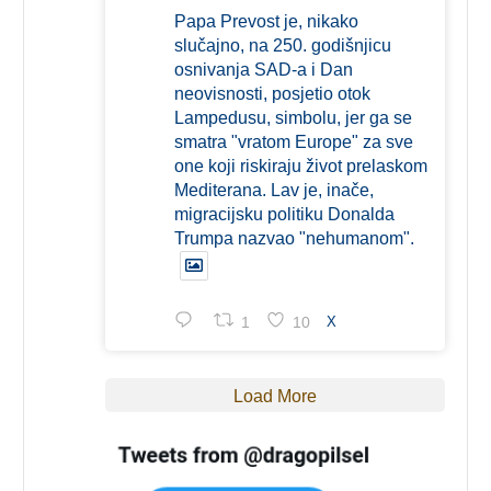
Papa Prevost je, nikako
slučajno, na 250. godišnjicu
osnivanja SAD-a i Dan
neovisnosti, posjetio otok
Lampedusu, simbolu, jer ga se
smatra "vratom Europe" za sve
one koji riskiraju život prelaskom
Mediterana. Lav je, inače,
migracijsku politiku Donalda
Trumpa nazvao "nehumanom".
1
10
X
Load More