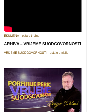
EKUMENA – ostale tribine
ARHIVA – VRIJEME SUODGOVORNOSTI
VRIJEME SUODGOVORNOSTI – ostale emisije