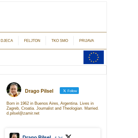
autograf.hr
novinarstvo s potpisom
 DJECA
FELJTON
TKO SMO
PRIJAVA
Drago Pilsel
Follow
Born in 1962 in Buenos Aires, Argentina. Lives in
Zagreb, Croatia. Journalist and Theologian. Married.
d.pilsel@zamir.net
Drago Pilsel