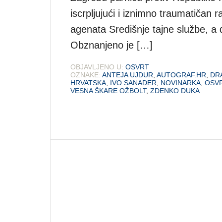
iscrpljujući i iznimno traumatičan
agenata Središnje tajne službe, a
Obznanjeno je […]
OBJAVLJENO U:
OSVRT
OZNAKE:
ANTEJA UJDUR
,
AUTOGRAF.HR
,
DR
HRVATSKA
,
IVO SANADER
,
NOVINARKA
,
OSV
VESNA ŠKARE OŽBOLT
,
ZDENKO DUKA