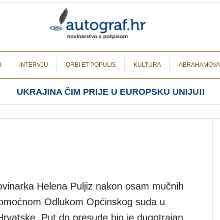
I
INTERVJU
ORBI ET POPULIS
KULTURA
ABRAHAMOVA
UKRAJINA ČIM PRIJE U EUROPSKU UNIJU!!
 Novinarka Helena Puljiz nakon osam mučnih
ravomoćnom Odlukom Općinskog suda u
Hrvatske. Put do presude bio je dugotrajan,