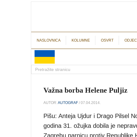
NASLOVNICA
KOLUMNE
OSVRT
ODJEC
Važna borba Helene Puljiz
AUTOR:
AUTOGRAF
/ 07.04.2014.
Pišu: Anteja Ujdur i Drago Pilsel
godina 31. ožujka dobila je nep
Zagrebu parnicu protiv Republike 