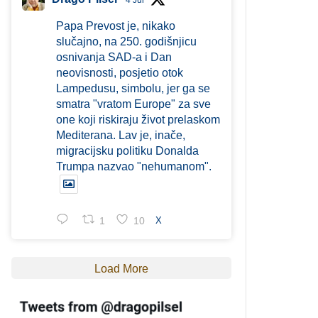
4 Jul
Papa Prevost je, nikako
slučajno, na 250. godišnjicu
osnivanja SAD-a i Dan
neovisnosti, posjetio otok
Lampedusu, simbolu, jer ga se
smatra "vratom Europe" za sve
one koji riskiraju život prelaskom
Mediterana. Lav je, inače,
migracijsku politiku Donalda
Trumpa nazvao "nehumanom".
1
10
X
Load More