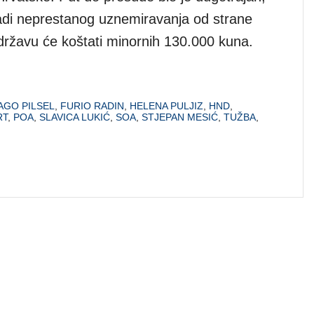
 radi neprestanog uznemiravanja od strane
 državu će koštati minornih 130.000 kuna.
AGO PILSEL
,
FURIO RADIN
,
HELENA PULJIZ
,
HND
,
RT
,
POA
,
SLAVICA LUKIĆ
,
SOA
,
STJEPAN MESIĆ
,
TUŽBA
,