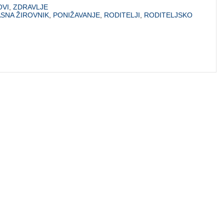
VI
,
ZDRAVLJE
ASNA ŽIROVNIK
,
PONIŽAVANJE
,
RODITELJI
,
RODITELJSKO