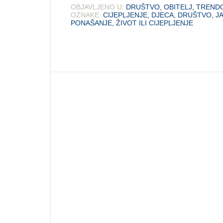
OBJAVLJENO U:
DRUŠTVO
,
OBITELJ
,
TRENDO
OZNAKE:
CIJEPLJENJE
,
DJECA
,
DRUŠTVO
,
J
PONAŠANJE
,
ŽIVOT ILI CIJEPLJENJE