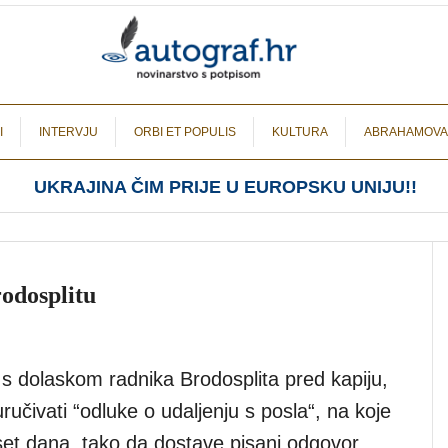
I
INTERVJU
ORBI ET POPULIS
KULTURA
ABRAHAMOVA
UKRAJINA ČIM PRIJE U EUROPSKU UNIJU!!
odosplitu
o s dolaskom radnika Brodosplita pred kapiju,
učivati “odluke o udaljenju s posla“, na koje
eset dana, tako da dostave pisani odgovor,