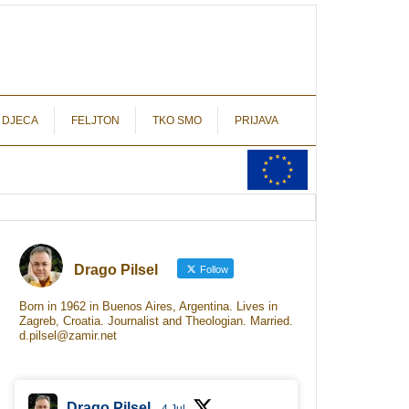
autograf.hr
novinarstvo s potpisom
 DJECA
FELJTON
TKO SMO
PRIJAVA
Drago Pilsel
Follow
Born in 1962 in Buenos Aires, Argentina. Lives in
Zagreb, Croatia. Journalist and Theologian. Married.
d.pilsel@zamir.net
Drago Pilsel