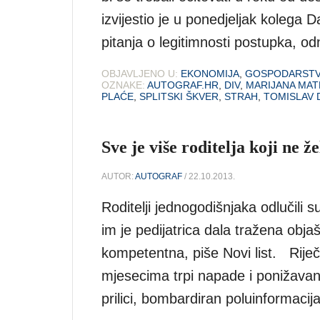
izvijestio je u ponedjeljak kolega 
pitanja o legitimnosti postupka, o
OBJAVLJENO U:
EKONOMIJA
,
GOSPODARST
OZNAKE:
AUTOGRAF.HR
,
DIV
,
MARIJANA MAT
PLAĆE
,
SPLITSKI ŠKVER
,
STRAH
,
TOMISLAV 
Sve je više roditelja koji ne že
AUTOR:
AUTOGRAF
/ 22.10.2013.
Roditelji jednogodišnjaka odlučili s
im je pedijatrica dala tražena objašn
kompetentna, piše Novi list. Riječ
mjesecima trpi napade i ponižavanja
prilici, bombardiran poluinformaci