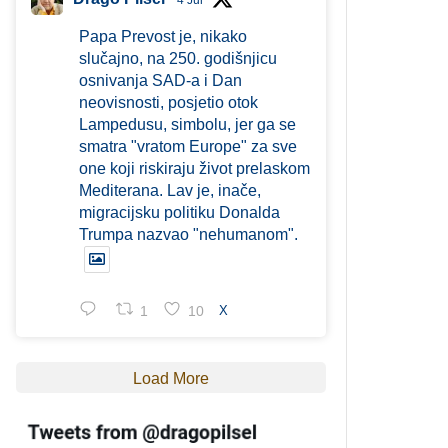
4 Jul
Papa Prevost je, nikako
slučajno, na 250. godišnjicu
osnivanja SAD-a i Dan
neovisnosti, posjetio otok
Lampedusu, simbolu, jer ga se
smatra "vratom Europe" za sve
one koji riskiraju život prelaskom
Mediterana. Lav je, inače,
migracijsku politiku Donalda
Trumpa nazvao "nehumanom".
1
10
X
Load More