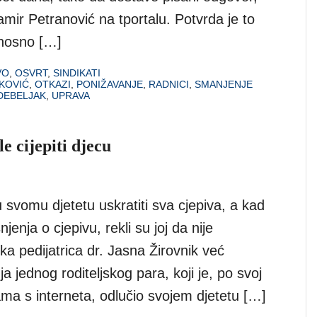
Damir Petranović na tportalu. Potvrda je to
dnosno […]
VO
,
OSVRT
,
SINDIKATI
KOVIĆ
,
OTKAZI
,
PONIŽAVANJE
,
RADNICI
,
SMANJENJE
DEBELJAK
,
UPRAVA
le cijepiti djecu
u svomu djetetu uskratiti sva cjepiva, a kad
jenja o cjepivu, rekli su joj da nije
ka pedijatrica dr. Jasna Žirovnik već
 jednog roditeljskog para, koji je, po svoj
jama s interneta, odlučio svojem djetetu […]