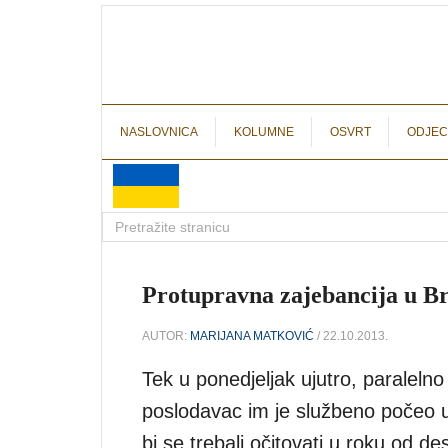
NASLOVNICA
KOLUMNE
OSVRT
ODJEC
Protupravna zajebancija u Br
AUTOR:
MARIJANA MATKOVIĆ
/ 22.10.2013.
Tek u ponedjeljak ujutro, paraleln
poslodavac im je službeno počeo ur
bi se trebali očitovati u roku od d