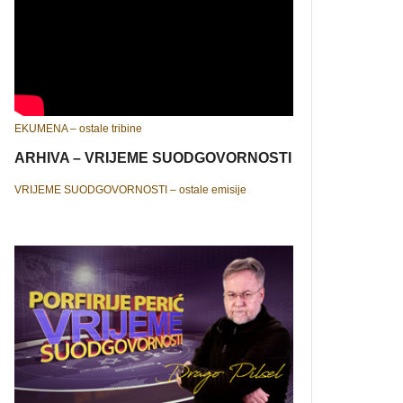
EKUMENA – ostale tribine
ARHIVA – VRIJEME SUODGOVORNOSTI
VRIJEME SUODGOVORNOSTI – ostale emisije