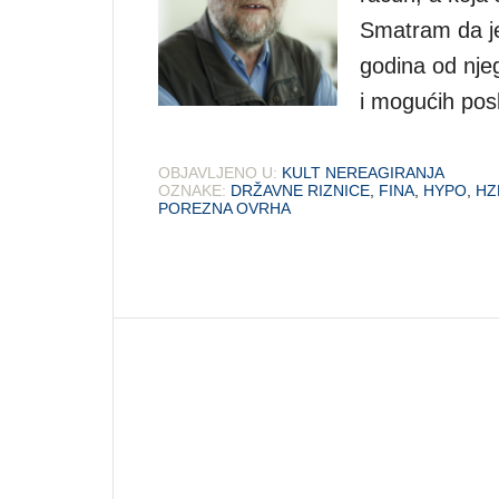
Smatram da je 
godina od nje
i mogućih posl
OBJAVLJENO U:
KULT NEREAGIRANJA
OZNAKE:
DRŽAVNE RIZNICE
,
FINA
,
HYPO
,
HZ
POREZNA OVRHA