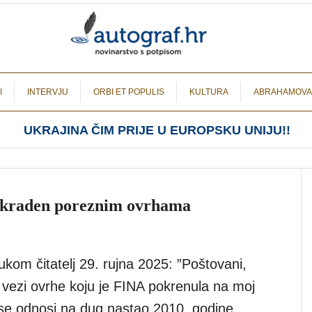
I
INTERVJU
ORBI ET POPULIS
KULTURA
ABRAHAMOVA
UKRAJINA ČIM PRIJE U EUROPSKU UNIJU!!
 ukraden poreznim ovrhama
kom čitatelj 29. rujna 2025: ”Poštovani,
vezi ovrhe koju je FINA pokrenula na moj
 se odnosi na dug nastao 2010. godine.