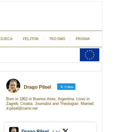
autograf.hr
novinarstvo s potpisom
 DJECA
FELJTON
TKO SMO
PRIJAVA
Drago Pilsel
Follow
Born in 1962 in Buenos Aires, Argentina. Lives in
Zagreb, Croatia. Journalist and Theologian. Married.
d.pilsel@zamir.net
Drago Pilsel