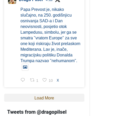
4 Jul
Papa Prevost je, nikako
slučajno, na 250. godišnjicu
osnivanja SAD-a i Dan
neovisnosti, posjetio otok
Lampedusu, simbolu, jer ga se
smatra "vratom Europe" za sve
one koji riskiraju život prelaskom
Mediterana. Lav je, inače,
migracijsku politiku Donalda
Trumpa nazvao "nehumanom".
1
10
X
Load More