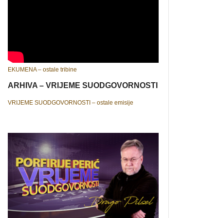
EKUMENA – ostale tribine
ARHIVA – VRIJEME SUODGOVORNOSTI
VRIJEME SUODGOVORNOSTI – ostale emisije