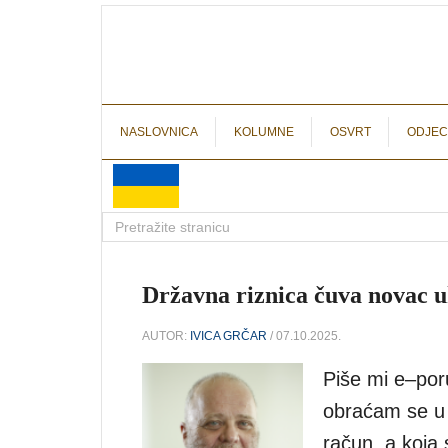
NASLOVNICA
KOLUMNE
OSVRT
ODJEC
Državna riznica čuva novac
AUTOR:
IVICA GRČAR
/ 07.10.2025.
Piše mi e–poru
obraćam se u 
račun, a koja