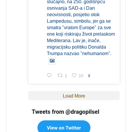
slučajno, na 250. godišnjicu
osnivanja SAD-a i Dan
neovisnosti, posjetio otok
Lampedusu, simbolu, jer ga se
smatra "vratom Europe" za sve
one koji riskiraju život prelaskom
Mediterana. Lav je, inače,
migracijsku politiku Donalda
Trumpa nazvao "nehumanom".
1
10
X
Load More