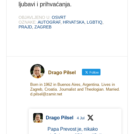
ljubavi i prihvaćanja.
OBJAVLJENO U:
OSVRT
OZNAKE:
AUTOGRAF
,
HRVATSKA
,
LGBTIQ
,
PRAJD
,
ZAGREB
Drago Pilsel
Follow
Born in 1962 in Buenos Aires, Argentina. Lives in
Zagreb, Croatia. Journalist and Theologian. Married.
d.pilsel@zamir.net
Drago Pilsel
4 Jul
Papa Prevost je, nikako