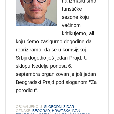
na izmaku smo
turističke
sezone koju
većinom
kritikujemo, ali
koju ćemo zasigurno dogodine da
repriziramo, da se u komšijskoj
Srbiji dogodio još jedan Prajd. U
sklopu Nedelje ponosa 6.
septembra organizovan je još jedan
Beogradski Prajd pod sloganom ”Za
porodicu”.
OBJAVLJENO U:
SLOBODNI ZIDAR
OZNAKE:
BEOGRAD
,
HRVATSKA
,
IVAN