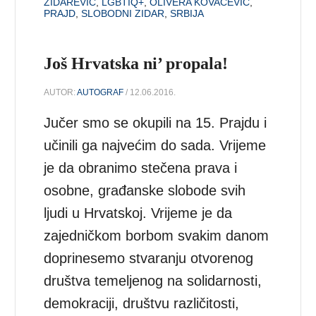
ZIDAREVIĆ
,
LGBTIQ+
,
OLIVERA KOVAČEVIĆ
,
PRAJD
,
SLOBODNI ZIDAR
,
SRBIJA
Još Hrvatska ni’ propala!
AUTOR:
AUTOGRAF
/ 12.06.2016.
Jučer smo se okupili na 15. Prajdu i
učinili ga najvećim do sada. Vrijeme
je da obranimo stečena prava i
osobne, građanske slobode svih
ljudi u Hrvatskoj. Vrijeme je da
zajedničkom borbom svakim danom
doprinesemo stvaranju otvorenog
društva temeljenog na solidarnosti,
demokraciji, društvu različitosti,