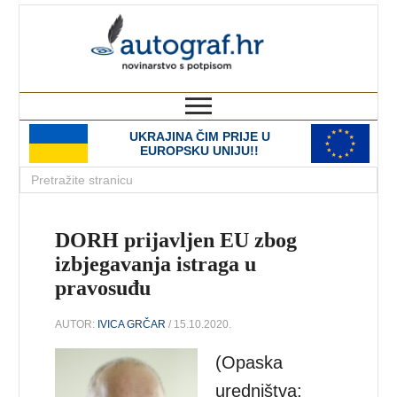
autograf.hr
novinarstvo s potpisom
UKRAJINA ČIM PRIJE U
EUROPSKU UNIJU!!
DORH prijavljen EU zbog
izbjegavanja istraga u
pravosuđu
AUTOR:
IVICA GRČAR
/ 15.10.2020.
(Opaska
uredništva: