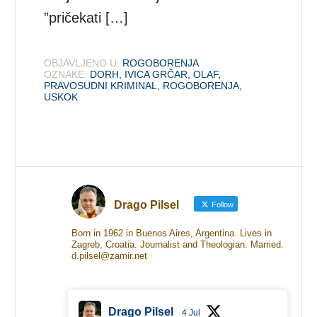
”pričekati […]
OBJAVLJENO U:
ROGOBORENJA
OZNAKE:
DORH
,
IVICA GRČAR
,
OLAF
,
PRAVOSUDNI KRIMINAL
,
ROGOBORENJA
,
USKOK
Drago Pilsel
Follow
Born in 1962 in Buenos Aires, Argentina. Lives in
Zagreb, Croatia. Journalist and Theologian. Married.
d.pilsel@zamir.net
Drago Pilsel
4 Jul