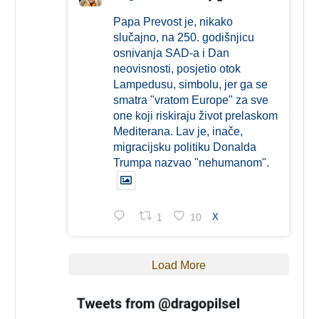
Papa Prevost je, nikako
slučajno, na 250. godišnjicu
osnivanja SAD-a i Dan
neovisnosti, posjetio otok
Lampedusu, simbolu, jer ga se
smatra "vratom Europe" za sve
one koji riskiraju život prelaskom
Mediterana. Lav je, inače,
migracijsku politiku Donalda
Trumpa nazvao "nehumanom".
1
10
X
Load More