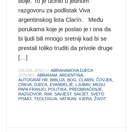
bolje. To je učinio u jednom
razgovoru za podlistak Viva
argentinskog lista Clarín. Među
porukama koje je poslao je i ona da
bi ljudi bili mnogo sretniji kad bi se
prestali toliko truditi da privole druge
[…]
OBJAVLJENO U:
ABRAHAMOVA DJECA
OZNAKE:
ABRAHAM
,
ARGENTINA
,
AUTOGRAF.HR
,
BIBLIJA
,
BOG
,
CLARÍN
,
ČOVJEK
,
CRKVA
,
DJECA
,
EVANĐELJE
,
LJUBAV
,
MEDIJ
,
PAPA FRANJO
,
POLITIKA
,
PREOBRAĆENJE
,
RAZGOVOR
,
RIM
,
SAVJEST
,
SAVJET
,
SVETO
PISMO
,
TEOLOGIJA
,
VATIKAN
,
VJERA
,
ŽIVOT