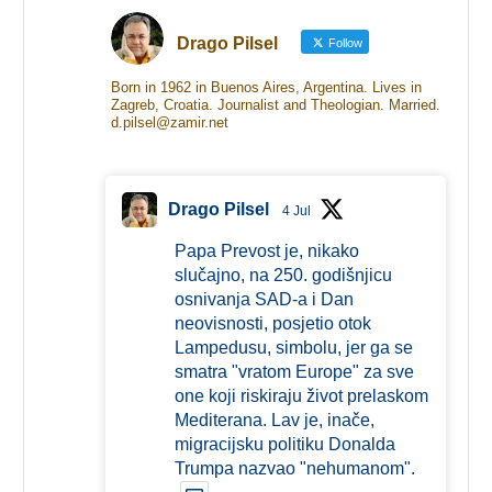
Drago Pilsel
Follow
Born in 1962 in Buenos Aires, Argentina. Lives in
Zagreb, Croatia. Journalist and Theologian. Married.
d.pilsel@zamir.net
Drago Pilsel
4 Jul
Papa Prevost je, nikako
slučajno, na 250. godišnjicu
osnivanja SAD-a i Dan
neovisnosti, posjetio otok
Lampedusu, simbolu, jer ga se
smatra "vratom Europe" za sve
one koji riskiraju život prelaskom
Mediterana. Lav je, inače,
migracijsku politiku Donalda
Trumpa nazvao "nehumanom".