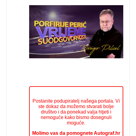
Postanite podupiratelj našega portala. Vi
ste dokaz da možemo stvarati bolje
društvo i da ponekad valja htjeti i
nemoguće kako bismo dosegnuli
moguće.
Molimo vas da pomognete Autograf.hr