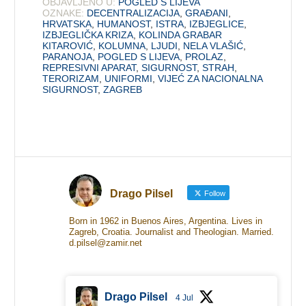
OBJAVLJENO U:
POGLED S LIJEVA
OZNAKE:
DECENTRALIZACIJA
,
GRAĐANI
,
HRVATSKA
,
HUMANOST
,
ISTRA
,
IZBJEGLICE
,
IZBJEGLIČKA KRIZA
,
KOLINDA GRABAR
KITAROVIĆ
,
KOLUMNA
,
LJUDI
,
NELA VLAŠIĆ
,
PARANOJA
,
POGLED S LIJEVA
,
PROLAZ
,
REPRESIVNI APARAT
,
SIGURNOST
,
STRAH
,
TERORIZAM
,
UNIFORMI
,
VIJEĆ ZA NACIONALNA
SIGURNOST
,
ZAGREB
Drago Pilsel
Follow
Born in 1962 in Buenos Aires, Argentina. Lives in
Zagreb, Croatia. Journalist and Theologian. Married.
d.pilsel@zamir.net
Drago Pilsel
4 Jul