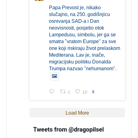
Papa Prevost je, nikako
slučajno, na 250. godišnjicu
osnivanja SAD-a i Dan
neovisnosti, posjetio otok
Lampedusu, simbolu, jer ga se
smatra "vratom Europe" za sve
one koji riskiraju život prelaskom
Mediterana. Lav je, inače,
migracijsku politiku Donalda
Trumpa nazvao "nehumanom".
1
10
X
Load More