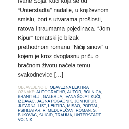
Ivane Šojat Kuči koja se od
“Unterstadta” nadalje, u književnom
smislu, bori s utvarama prošlosti,
ratova i traumama pojedinaca. “Jom
Kipur” tematski je blizak
prethodnom romanu “Ničiji sinovi” u
kojem je kroz dvoglasnu priču o
bračnom životu načela temu
svakodnevice […]
OBJAVLJENO U:
OBAVEZNA LEKTIRA
OZNAKE:
AUTOGRAF.HR
,
AUTOR
,
BOLNICA
,
BRANITELJI
,
GALERIJA
,
IVANA ŠOJAT KUČI
,
IZDAVAČ
,
JAGNA POGAČNIK
,
JOM KIPUR
,
JUTARNJI LIST
,
LEKTIRA
,
MISAO
,
PORTAL
,
PSIHIJATAR
,
R. MEĐUREČAN
,
ROMAN
,
S.
BUKOVAC
,
SUICID
,
TRAUMA
,
UNTERSTADT
,
VOJNIK