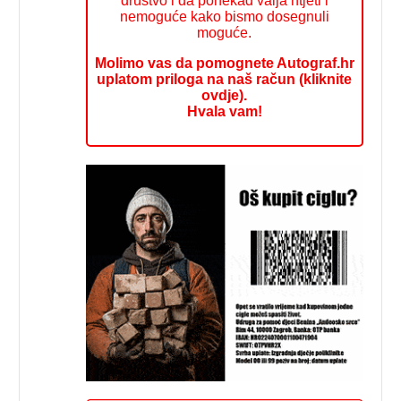
društvo i da ponekad valja htjeti i
nemoguće kako bismo dosegnuli
moguće.
Molimo vas da pomognete Autograf.hr
uplatom priloga na naš račun (kliknite
ovdje).
Hvala vam!