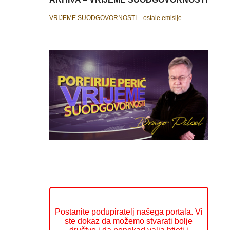
VRIJEME SUODGOVORNOSTI – ostale emisije
Postanite podupiratelj našega portala. Vi
ste dokaz da možemo stvarati bolje