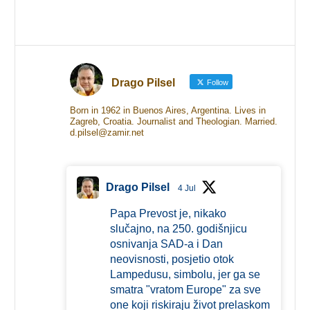
Drago Pilsel
Follow
Born in 1962 in Buenos Aires, Argentina. Lives in
Zagreb, Croatia. Journalist and Theologian. Married.
d.pilsel@zamir.net
Drago Pilsel
4 Jul
Papa Prevost je, nikako
slučajno, na 250. godišnjicu
osnivanja SAD-a i Dan
neovisnosti, posjetio otok
Lampedusu, simbolu, jer ga se
smatra "vratom Europe" za sve
one koji riskiraju život prelaskom