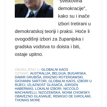
”svetkovina
demokracije”,
kako su i inače
izbori tretirani u
demokratskoj teoriji i praksi. Hoće li
ovogodišnji izbori za županijska i
gradska vodstva to doista i biti,
ostaje upitno.
OBJAVLJENO U:
GLOBALNI KAOS
OZNAKE:
AUSTRALIJA
,
BELGIJA
,
BUGARSKA
,
DAMIR GRUBIŠA
,
ERAZMO ROTERDAMSKI
,
GIOVANNI SARTORI
,
GLOBALNI KAOS
,
IZBORI U
RIJECI
,
IZLAZNOST GLASAČA
,
JÜRGEN
HABERMAS
,
LOKALNI IZBORI
,
NICCOLÒ
MACHIAVELLI
,
NIZOZEMSKA
,
NOAM CHOMSKY
,
OBAVEZNO GLASANJE
,
REMIGIO DE GIROLAMI
,
THOMAS MORE