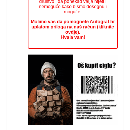
društvo i da ponekad valja htjeti i
nemoguće kako bismo dosegnuli
moguće.
Molimo vas da pomognete Autograf.hr
uplatom priloga na naš račun (kliknite
ovdje).
Hvala vam!