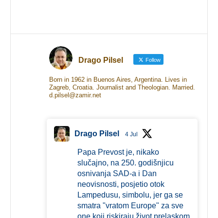
Drago Pilsel
Follow
Born in 1962 in Buenos Aires, Argentina. Lives in
Zagreb, Croatia. Journalist and Theologian. Married.
d.pilsel@zamir.net
Drago Pilsel
4 Jul
Papa Prevost je, nikako
slučajno, na 250. godišnjicu
osnivanja SAD-a i Dan
neovisnosti, posjetio otok
Lampedusu, simbolu, jer ga se
smatra "vratom Europe" za sve
one koji riskiraju život prelaskom