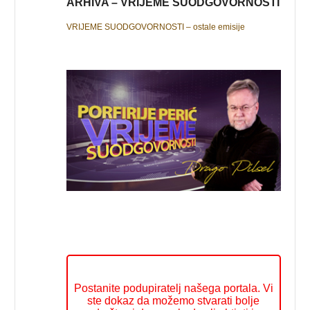
ARHIVA – VRIJEME SUODGOVORNOSTI
VRIJEME SUODGOVORNOSTI – ostale emisije
Postanite podupiratelj našega portala. Vi
ste dokaz da možemo stvarati bolje