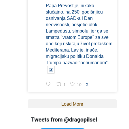
Papa Prevost je, nikako
slučajno, na 250. godišnjicu
osnivanja SAD-a i Dan
neovisnosti, posjetio otok
Lampedusu, simbolu, jer ga se
smatra "vratom Europe" za sve
one koji riskiraju život prelaskom
Mediterana. Lav je, inače,
migracijsku politiku Donalda
Trumpa nazvao "nehumanom".
1
10
X
Load More