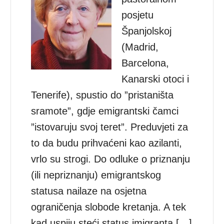
posjetu
Španjolskoj
(Madrid,
Barcelona,
Kanarski otoci i
Tenerife), spustio do ”pristaništa
sramote”, gdje emigrantski čamci
”istovaruju svoj teret”. Preduvjeti za
to da budu prihvaćeni kao azilanti,
vrlo su strogi. Do odluke o priznanju
(ili nepriznanju) emigrantskog
statusa nailaze na osjetna
ograničenja slobode kretanja. A tek
kad uspiju steći status imigranta […]