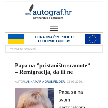
autograf.hr
novinarstvo s potpisom
UKRAJINA ČIM PRIJE U
EUROPSKU UNIJU!!
Papa na ”pristaništu sramote”
– Remigracija, da ili ne
AUTOR:
ANNA MARIA GRÜNFELDER
/ 18.06.2026.
Papa se na
svom
pastoralnom