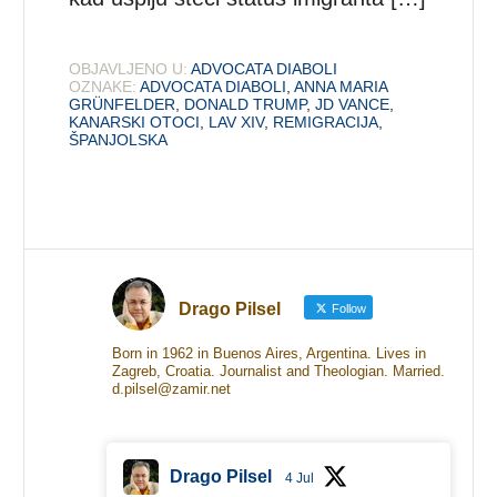
OBJAVLJENO U:
ADVOCATA DIABOLI
OZNAKE:
ADVOCATA DIABOLI
,
ANNA MARIA
GRÜNFELDER
,
DONALD TRUMP
,
JD VANCE
,
KANARSKI OTOCI
,
LAV XIV
,
REMIGRACIJA
,
ŠPANJOLSKA
Drago Pilsel
Follow
Born in 1962 in Buenos Aires, Argentina. Lives in
Zagreb, Croatia. Journalist and Theologian. Married.
d.pilsel@zamir.net
Drago Pilsel
4 Jul