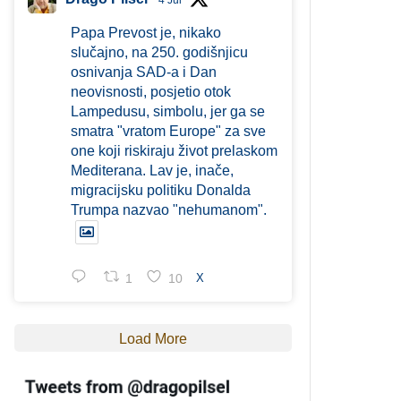
4 Jul
Papa Prevost je, nikako
slučajno, na 250. godišnjicu
osnivanja SAD-a i Dan
neovisnosti, posjetio otok
Lampedusu, simbolu, jer ga se
smatra "vratom Europe" za sve
one koji riskiraju život prelaskom
Mediterana. Lav je, inače,
migracijsku politiku Donalda
Trumpa nazvao "nehumanom".
1
10
X
Load More