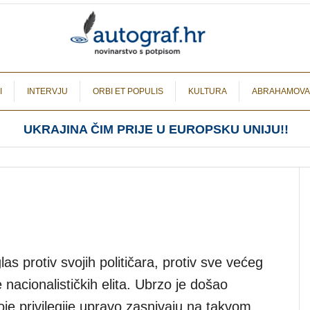
I
INTERVJU
ORBI ET POPULIS
KULTURA
ABRAHAMOVA
UKRAJINA ČIM PRIJE U EUROPSKU UNIJU!!
as protiv svojih političara, protiv sve većeg
 nacionalističkih elita. Ubrzo je došao
voje privilegije upravo zasnivaju na takvom