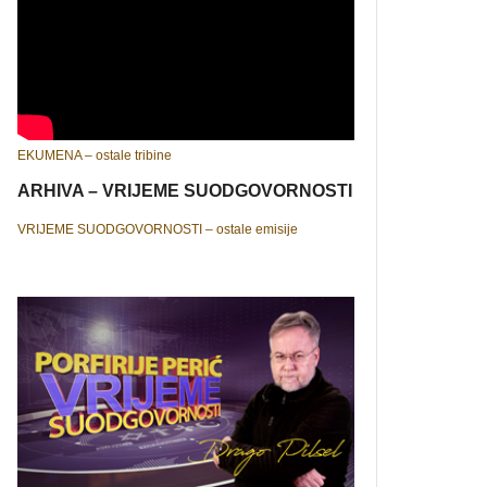
EKUMENA – ostale tribine
ARHIVA – VRIJEME SUODGOVORNOSTI
VRIJEME SUODGOVORNOSTI – ostale emisije