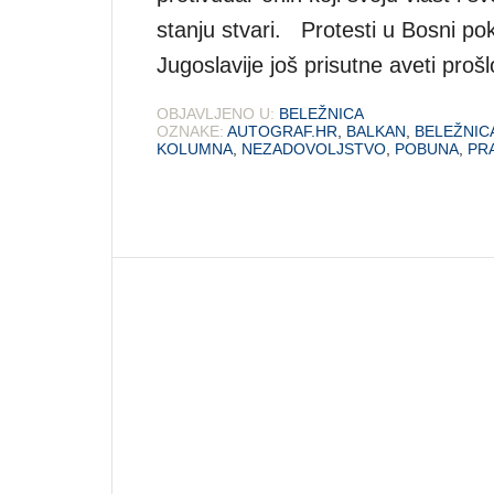
stanju stvari. Protesti u Bosni po
Jugoslavije još prisutne aveti proš
OBJAVLJENO U:
BELEŽNICA
OZNAKE:
AUTOGRAF.HR
,
BALKAN
,
BELEŽNIC
KOLUMNA
,
NEZADOVOLJSTVO
,
POBUNA
,
PR