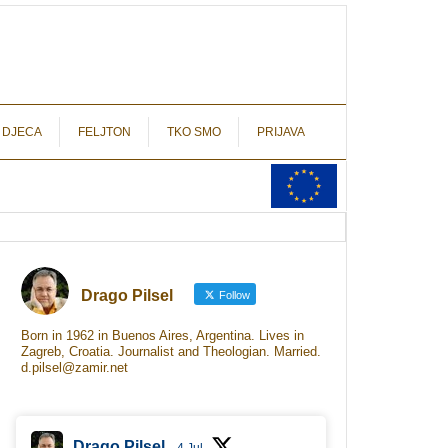
autograf.hr
novinarstvo s potpisom
 DJECA
FELJTON
TKO SMO
PRIJAVA
Drago Pilsel
Follow
Born in 1962 in Buenos Aires, Argentina. Lives in
Zagreb, Croatia. Journalist and Theologian. Married.
d.pilsel@zamir.net
Drago Pilsel