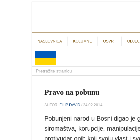
NASLOVNICA
KOLUMNE
OSVRT
ODJEC
Pravo na pobunu
AUTOR:
FILIP DAVID
/ 24.02.2014.
Pobunjeni narod u Bosni digao je gl
siromaštva, korupcije, manipulacije
protivudar onih koji svoju vlast i s