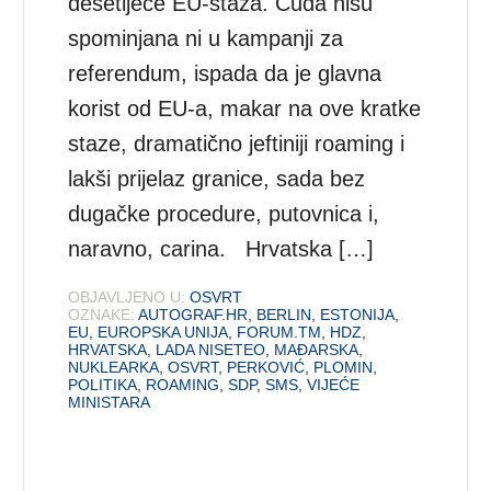
desetljeće EU-staža. Čuda nisu
spominjana ni u kampanji za
referendum, ispada da je glavna
korist od EU-a, makar na ove kratke
staze, dramatično jeftiniji roaming i
lakši prijelaz granice, sada bez
dugačke procedure, putovnica i,
naravno, carina. Hrvatska […]
OBJAVLJENO U:
OSVRT
OZNAKE:
AUTOGRAF.HR
,
BERLIN
,
ESTONIJA
,
EU
,
EUROPSKA UNIJA
,
FORUM.TM
,
HDZ
,
HRVATSKA
,
LADA NISETEO
,
MAĐARSKA
,
NUKLEARKA
,
OSVRT
,
PERKOVIĆ
,
PLOMIN
,
POLITIKA
,
ROAMING
,
SDP
,
SMS
,
VIJEĆE
MINISTARA