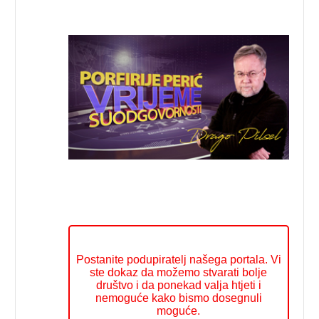
Postanite podupiratelj našega portala. Vi
ste dokaz da možemo stvarati bolje
društvo i da ponekad valja htjeti i
nemoguće kako bismo dosegnuli
moguće.