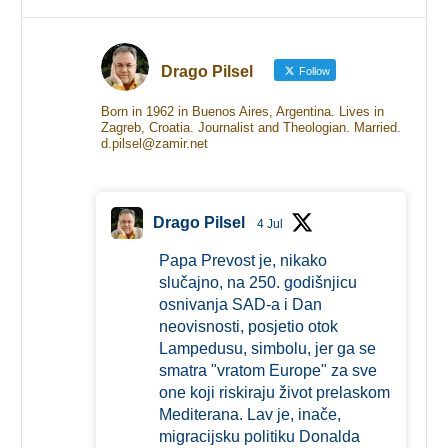
Drago Pilsel
Follow
Born in 1962 in Buenos Aires, Argentina. Lives in
Zagreb, Croatia. Journalist and Theologian. Married.
d.pilsel@zamir.net
Drago Pilsel
4 Jul
Papa Prevost je, nikako
slučajno, na 250. godišnjicu
osnivanja SAD-a i Dan
neovisnosti, posjetio otok
Lampedusu, simbolu, jer ga se
smatra "vratom Europe" za sve
one koji riskiraju život prelaskom
Mediterana. Lav je, inače,
migracijsku politiku Donalda