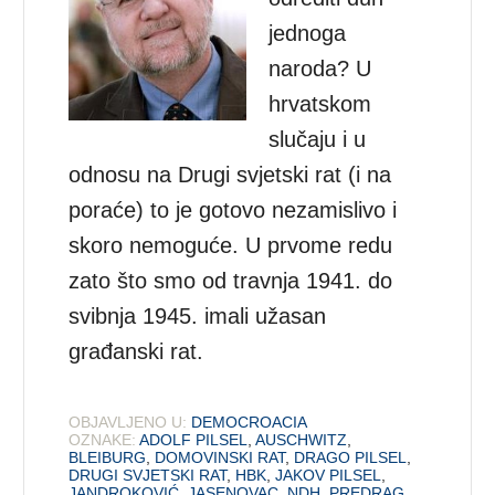
jednoga
naroda? U
hrvatskom
slučaju i u
odnosu na Drugi svjetski rat (i na
poraće) to je gotovo nezamislivo i
skoro nemoguće. U prvome redu
zato što smo od travnja 1941. do
svibnja 1945. imali užasan
građanski rat.
OBJAVLJENO U:
DEMOCROACIA
OZNAKE:
ADOLF PILSEL
,
AUSCHWITZ
,
BLEIBURG
,
DOMOVINSKI RAT
,
DRAGO PILSEL
,
DRUGI SVJETSKI RAT
,
HBK
,
JAKOV PILSEL
,
JANDROKOVIĆ
,
JASENOVAC
,
NDH
,
PREDRAG