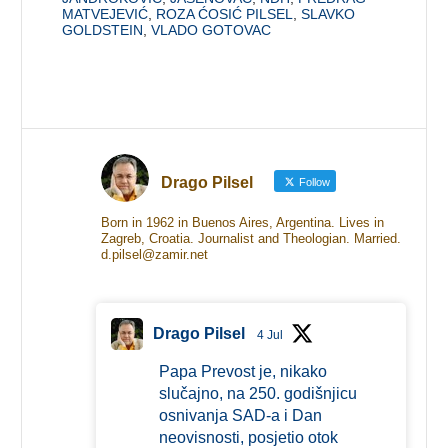
MATVEJEVIĆ
,
ROZA ĆOSIĆ PILSEL
,
SLAVKO
GOLDSTEIN
,
VLADO GOTOVAC
Drago Pilsel
Follow
Born in 1962 in Buenos Aires, Argentina. Lives in
Zagreb, Croatia. Journalist and Theologian. Married.
d.pilsel@zamir.net
Drago Pilsel
4 Jul
Papa Prevost je, nikako
slučajno, na 250. godišnjicu
osnivanja SAD-a i Dan
neovisnosti, posjetio otok