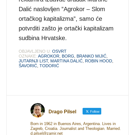
Dalić naslovljen ”Agrokor – Slom
ortačkog kapitalizma”, samo će
potvrditi zašto je ortački kapitalizam
sudbina Hrvatske.
OBJAVLJENO U:
OSVRT
OZNAKE:
AGROKOR
,
BORG
,
BRANKO MIJIĆ
,
JUTARNJI LIST
,
MARTINA DALIĆ
,
ROBIN HOOD
,
ŠAVORIĆ
,
TODORIĆ
Drago Pilsel
Follow
Born in 1962 in Buenos Aires, Argentina. Lives in
Zagreb, Croatia. Journalist and Theologian. Married.
d.pilsel@zamir.net