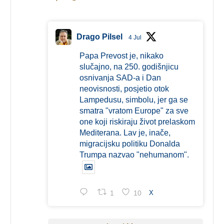
Drago Pilsel
4 Jul
Papa Prevost je, nikako
slučajno, na 250. godišnjicu
osnivanja SAD-a i Dan
neovisnosti, posjetio otok
Lampedusu, simbolu, jer ga se
smatra "vratom Europe" za sve
one koji riskiraju život prelaskom
Mediterana. Lav je, inače,
migracijsku politiku Donalda
Trumpa nazvao "nehumanom".
1
10
X