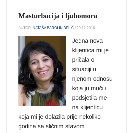
Masturbacija i ljubomora
AUTOR:
NATAŠA BAROLIN BELIĆ
/ 20.12.2016.
Jedna nova
klijentica mi je
pričala o
situaciji u
njenom odnosu
koja ju muči i
podsjetila me
na klijenticu
koja mi je dolazila prije nekoliko
godina sa sličnim stavom.