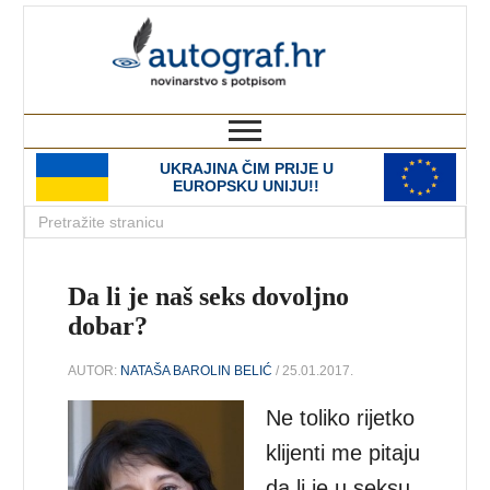
autograf.hr
novinarstvo s potpisom
UKRAJINA ČIM PRIJE U
EUROPSKU UNIJU!!
Da li je naš seks dovoljno
dobar?
AUTOR:
NATAŠA BAROLIN BELIĆ
/ 25.01.2017.
Ne toliko rijetko
klijenti me pitaju
da li je u seksu