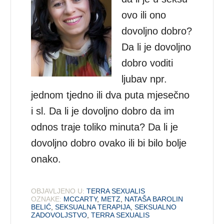
ovo ili ono
dovoljno dobro?
Da li je dovoljno
dobro voditi
ljubav npr.
jednom tjedno ili dva puta mjesečno
i sl. Da li je dovoljno dobro da im
odnos traje toliko minuta? Da li je
dovoljno dobro ovako ili bi bilo bolje
onako.
OBJAVLJENO U:
TERRA SEXUALIS
OZNAKE:
MCCARTY
,
METZ
,
NATAŠA BAROLIN
BELIĆ
,
SEKSUALNA TERAPIJA
,
SEKSUALNO
ZADOVOLJSTVO
,
TERRA SEXUALIS