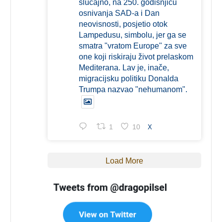
slučajno, na 250. godišnjicu
osnivanja SAD-a i Dan
neovisnosti, posjetio otok
Lampedusu, simbolu, jer ga se
smatra "vratom Europe" za sve
one koji riskiraju život prelaskom
Mediterana. Lav je, inače,
migracijsku politiku Donalda
Trumpa nazvao "nehumanom".
1
10
X
Load More