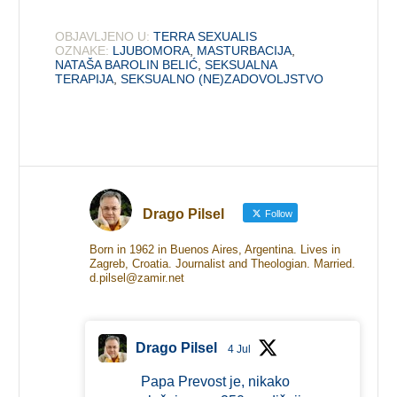
OBJAVLJENO U:
TERRA SEXUALIS
OZNAKE:
LJUBOMORA
,
MASTURBACIJA
,
NATAŠA BAROLIN BELIĆ
,
SEKSUALNA
TERAPIJA
,
SEKSUALNO (NE)ZADOVOLJSTVO
Drago Pilsel
Follow
Born in 1962 in Buenos Aires, Argentina. Lives in
Zagreb, Croatia. Journalist and Theologian. Married.
d.pilsel@zamir.net
Drago Pilsel
4 Jul
Papa Prevost je, nikako