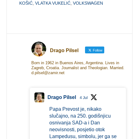
KOŠIĆ
,
VLATKA VUKELIĆ
,
VOLKSWAGEN
Drago Pilsel
Follow
Born in 1962 in Buenos Aires, Argentina. Lives in
Zagreb, Croatia. Journalist and Theologian. Married.
d.pilsel@zamir.net
Drago Pilsel
4 Jul
Papa Prevost je, nikako
slučajno, na 250. godišnjicu
osnivanja SAD-a i Dan
neovisnosti, posjetio otok
Lampedusu, simbolu, jer ga se