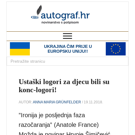
autograf.hr
novinarstvo s potpisom
UKRAJINA ČIM PRIJE U
EUROPSKU UNIJU!!
Ustaški logori za djecu bili su
konc-logori!
AUTOR:
ANNA MARIA GRÜNFELDER
/ 19.11.2018.
”Ironija je posljednja faza
razočaranja” (Anatole France)
Možda je novinar Hrvoje Šimičević