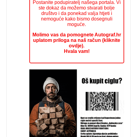
Postanite podupiratelj našega portala. Vi
ste dokaz da možemo stvarati bolje
društvo i da ponekad valja htjeti i
nemoguće kako bismo dosegnuli
moguće.
Molimo vas da pomognete Autograf.hr
uplatom priloga na naš račun (kliknite
ovdje).
Hvala vam!