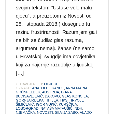
svojim tekstom ”Ustaše vole malu
djecu”, a preuzetom iz Novosti od
28. listopada 2018.) dosegnuo tu
razinu frustriranosti. Razumijem ga i
ne bih se čudila: glas razuma,
argumenti nemaju šanse (ne samo
u Hrvatskoj; svugdje ima odvjetnika
koji za najcrnje razdoblje u ljudskoj
[…]
OBJAVLJENO U:
ODJECI
OZNAKE:
ANATOLE FRANCE
,
ANNA MARIA
GRÜNFELDER
,
AUSTRIJA
,
DIANA
BUDISAVLJEVIĆ
,
ĐAKOVO
,
GLAS KONCILA
,
GORNJA RIJEKA
,
HITLER
,
HKS
,
HRVOJE
ŠIMIČEVIĆ
,
IGOR VUKIĆ
,
KURŠČICA
,
LOBORGRAD
,
NATAŠA MATAUŠIĆ
,
NDH
,
NJEMAČKA
,
NOVOSTI
,
SILVIJA SABO
,
VLADO