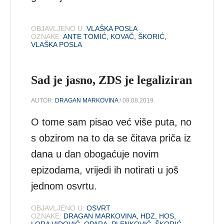
OBJAVLJENO U:
VLAŠKA POSLA
OZNAKE:
ANTE TOMIĆ
,
KOVAČ
,
ŠKORIĆ
,
VLAŠKA POSLA
Sad je jasno, ZDS je legaliziran
AUTOR:
DRAGAN MARKOVINA
/ 09.08.2019.
O tome sam pisao već više puta, no
s obzirom na to da se čitava priča iz
dana u dan obogaćuje novim
epizodama, vrijedi ih notirati u još
jednom osvrtu.
OBJAVLJENO U:
OSVRT
OZNAKE:
DRAGAN MARKOVINA
,
HDZ
,
HOS
,
LORA VIDOVIĆ
,
OPARA
,
PLENKOVIĆ
,
ŠKORIĆ
,