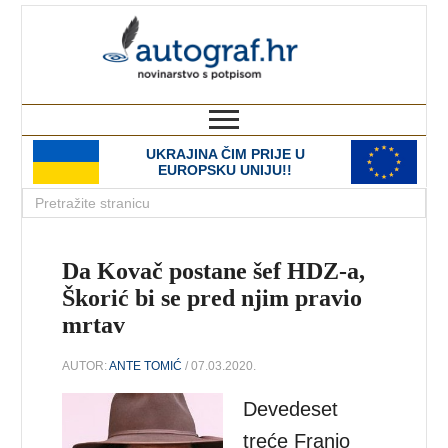
autograf.hr
novinarstvo s potpisom
UKRAJINA ČIM PRIJE U
EUROPSKU UNIJU!!
Da Kovač postane šef HDZ-a,
Škorić bi se pred njim pravio
mrtav
AUTOR:
ANTE TOMIĆ
/ 07.03.2020.
Devedeset
treće Franjo