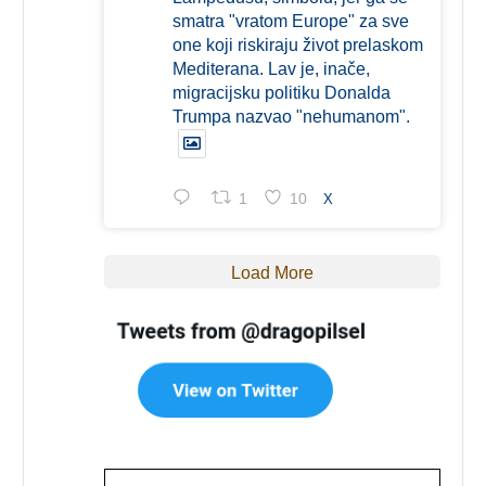
smatra "vratom Europe" za sve
one koji riskiraju život prelaskom
Mediterana. Lav je, inače,
migracijsku politiku Donalda
Trumpa nazvao "nehumanom".
1
10
X
Load More