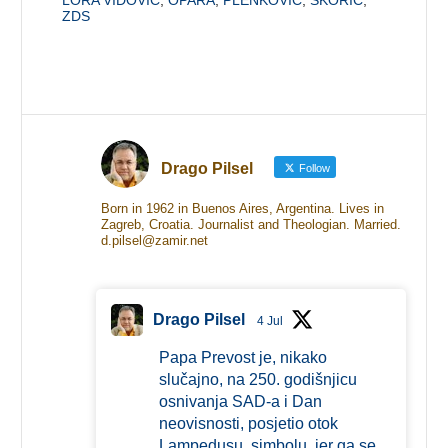
ZDS
Drago Pilsel
Follow
Born in 1962 in Buenos Aires, Argentina. Lives in
Zagreb, Croatia. Journalist and Theologian. Married.
d.pilsel@zamir.net
Drago Pilsel
4 Jul
Papa Prevost je, nikako
slučajno, na 250. godišnjicu
osnivanja SAD-a i Dan
neovisnosti, posjetio otok
Lampedusu, simbolu, jer ga se