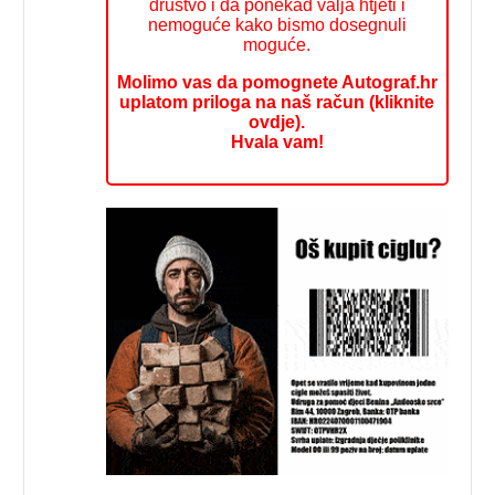
društvo i da ponekad valja htjeti i
nemoguće kako bismo dosegnuli
moguće.
Molimo vas da pomognete Autograf.hr
uplatom priloga na naš račun (kliknite
ovdje).
Hvala vam!