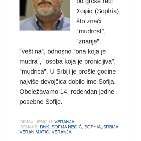
od grčke reči
Σοφία (Sophía),
što znači
”mudrost”,
”znanje”,
”veština”, odnosno ”ona koja je
mudra”, ”osoba koja je pronicljiva”,
”mudrica”. U Srbiji je prošle godine
najviše devojčica dobilo ime Sofija.
Obeležavamo 14. rođendan jedne
posebne Sofije.
OBJAVLJENO U:
VERANJA
OZNAKE:
DNK
,
SOFIJA NEGIĆ
,
SOPHIA
,
SRBIJA
,
VERAN MATIĆ
,
VERANJA