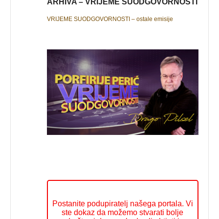
ARHIVA – VRIJEME SUODGOVORNOSTI
VRIJEME SUODGOVORNOSTI – ostale emisije
Postanite podupiratelj našega portala. Vi
ste dokaz da možemo stvarati bolje