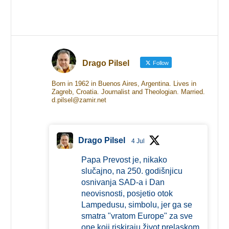
Drago Pilsel
Follow
Born in 1962 in Buenos Aires, Argentina. Lives in
Zagreb, Croatia. Journalist and Theologian. Married.
d.pilsel@zamir.net
Drago Pilsel
4 Jul
Papa Prevost je, nikako
slučajno, na 250. godišnjicu
osnivanja SAD-a i Dan
neovisnosti, posjetio otok
Lampedusu, simbolu, jer ga se
smatra "vratom Europe" za sve
one koji riskiraju život prelaskom