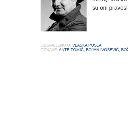
su oni pravosl
OBJAVLJENO U:
VLAŠKA POSLA
OZNAKE:
ANTE TOMIĆ
,
BOJAN IVOŠEVIĆ
,
BO