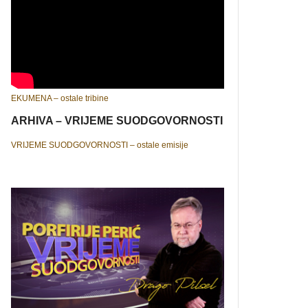
EKUMENA – ostale tribine
ARHIVA – VRIJEME SUODGOVORNOSTI
VRIJEME SUODGOVORNOSTI – ostale emisije