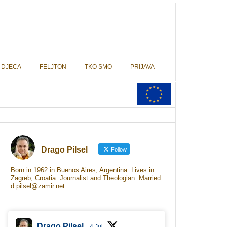
autograf.hr
novinarstvo s potpisom
 DJECA
FELJTON
TKO SMO
PRIJAVA
Drago Pilsel
Follow
Born in 1962 in Buenos Aires, Argentina. Lives in
Zagreb, Croatia. Journalist and Theologian. Married.
d.pilsel@zamir.net
Drago Pilsel