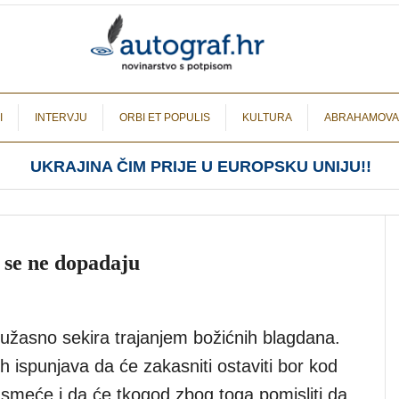
I
INTERVJU
ORBI ET POPULIS
KULTURA
ABRAHAMOVA
UKRAJINA ČIM PRIJE U EUROPSKU UNIJU!!
 se ne dopadaju
užasno sekira trajanjem božićnih blagdana.
h ispunjava da će zakasniti ostaviti bor kod
 smeće i da će tkogod zbog toga pomisliti da