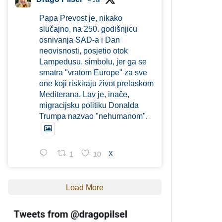
4 Jul
Papa Prevost je, nikako
slučajno, na 250. godišnjicu
osnivanja SAD-a i Dan
neovisnosti, posjetio otok
Lampedusu, simbolu, jer ga se
smatra "vratom Europe" za sve
one koji riskiraju život prelaskom
Mediterana. Lav je, inače,
migracijsku politiku Donalda
Trumpa nazvao "nehumanom".
1
10
X
Load More