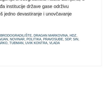
a institucije države gase održivu
oš jedno devastiranje i unovčavanje
,
BRODOGRADILIŠTE
,
DRAGAN MARKOVINA
,
HDZ
,
MJAN
,
NOVINAR
,
POLITIKA
,
PRAVOSUĐE
,
SDP
,
SIN
,
ARKO
,
TUĐMAN
,
UVIK KONTRA
,
VLADA