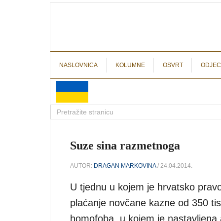
NASLOVNICA
KOLUMNE
OSVRT
ODJEC
Suze sina razmetnoga
AUTOR:
DRAGAN MARKOVINA
/ 24.04.2014.
U tjednu u kojem je hrvatsko prav
plaćanje novčane kazne od 350 tis
homofoba, u kojem je nastavljena 