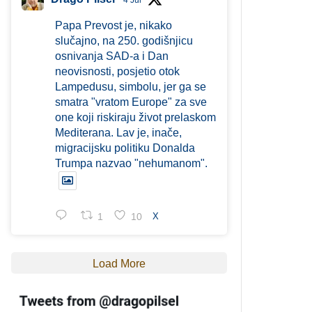
4 Jul
Papa Prevost je, nikako
slučajno, na 250. godišnjicu
osnivanja SAD-a i Dan
neovisnosti, posjetio otok
Lampedusu, simbolu, jer ga se
smatra "vratom Europe" za sve
one koji riskiraju život prelaskom
Mediterana. Lav je, inače,
migracijsku politiku Donalda
Trumpa nazvao "nehumanom".
1
10
X
Load More