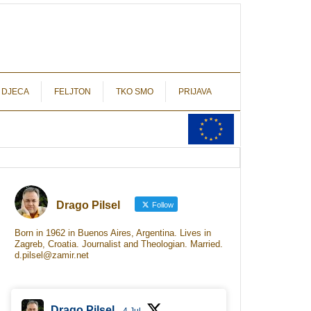
autograf.hr
novinarstvo s potpisom
 DJECA
FELJTON
TKO SMO
PRIJAVA
Drago Pilsel
Follow
Born in 1962 in Buenos Aires, Argentina. Lives in
Zagreb, Croatia. Journalist and Theologian. Married.
d.pilsel@zamir.net
Drago Pilsel