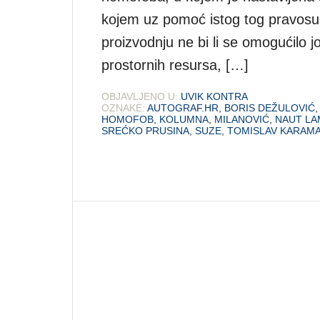
kojem uz pomoć istog tog pravosuđ
proizvodnju ne bi li se omogućilo j
prostornih resursa, […]
OBJAVLJENO U:
UVIK KONTRA
OZNAKE:
AUTOGRAF.HR
,
BORIS DEŽULOVIĆ
HOMOFOB
,
KOLUMNA
,
MILANOVIĆ
,
NAUT LA
SREĆKO PRUSINA
,
SUZE
,
TOMISLAV KARAM