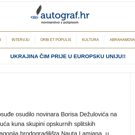
I
INTERVJU
ORBI ET POPULIS
KULTURA
ABRAHAMOVA
UKRAJINA ČIM PRIJE U EUROPSKU UNIJU!!
osuđe osudilo novinara Borisa Dežulovića na
uća kuna skupini opskurnih splitskih
agonija brodogradilišta Nauta Lamjana, u