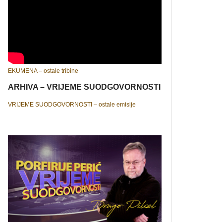
EKUMENA – ostale tribine
ARHIVA – VRIJEME SUODGOVORNOSTI
VRIJEME SUODGOVORNOSTI – ostale emisije