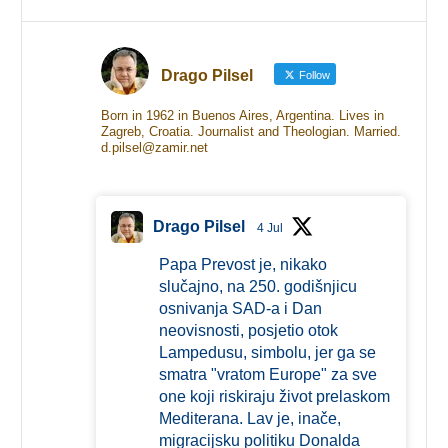
Drago Pilsel
Follow
Born in 1962 in Buenos Aires, Argentina. Lives in
Zagreb, Croatia. Journalist and Theologian. Married.
d.pilsel@zamir.net
Drago Pilsel
4 Jul
Papa Prevost je, nikako
slučajno, na 250. godišnjicu
osnivanja SAD-a i Dan
neovisnosti, posjetio otok
Lampedusu, simbolu, jer ga se
smatra "vratom Europe" za sve
one koji riskiraju život prelaskom
Mediterana. Lav je, inače,
migracijsku politiku Donalda