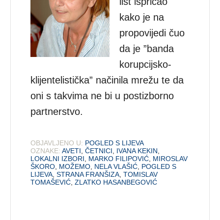
list ispričao
kako je na
propovijedi čuo
da je ”banda
korupcijsko-
klijentelistička” načinila mrežu te da
oni s takvima ne bi u postizborno
partnerstvo.
OBJAVLJENO U:
POGLED S LIJEVA
OZNAKE:
AVETI
,
ČETNICI
,
IVANA KEKIN
,
LOKALNI IZBORI
,
MARKO FILIPOVIĆ
,
MIROSLAV
ŠKORO
,
MOŽEMO
,
NELA VLAŠIĆ
,
POGLED S
LIJEVA
,
STRANA FRANŠIZA
,
TOMISLAV
TOMAŠEVIĆ
,
ZLATKO HASANBEGOVIĆ