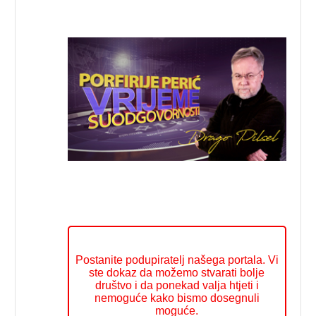
Postanite podupiratelj našega portala. Vi
ste dokaz da možemo stvarati bolje
društvo i da ponekad valja htjeti i
nemoguće kako bismo dosegnuli
moguće.