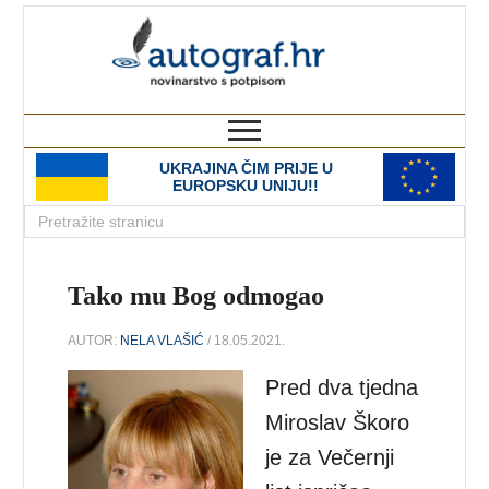
autograf.hr
novinarstvo s potpisom
UKRAJINA ČIM PRIJE U
EUROPSKU UNIJU!!
Tako mu Bog odmogao
AUTOR:
NELA VLAŠIĆ
/ 18.05.2021.
Pred dva tjedna
Miroslav Škoro
je za Večernji