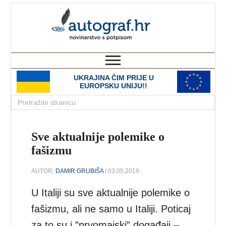
autograf.hr
novinarstvo s potpisom
UKRAJINA ČIM PRIJE U
EUROPSKU UNIJU!!
Sve aktualnije polemike o
fašizmu
AUTOR:
DAMIR GRUBIŠA
/ 03.05.2019.
U Italiji su sve aktualnije polemike o
fašizmu, ali ne samo u Italiji. Poticaj
za to su i ”prvomajski” događaji –