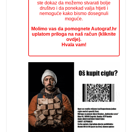
ste dokaz da možemo stvarati bolje
društvo i da ponekad valja htjeti i
nemoguće kako bismo dosegnuli
moguće.
Molimo vas da pomognete Autograf.hr
uplatom priloga na naš račun (kliknite
ovdje).
Hvala vam!