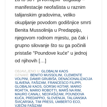
manifestacije neofašista u raznim
talijanskim gradovima, veliko
okupljanje povodom godišnjice smrti
Benita Mussolinija u Predappiju,
njegovom rodnom mjestu, pa čak i
grupno silovanje što su ga počinili
pristaše ”Poundove kuće” u jednoj
od njihovih […]
OBJAVLJENO U:
GLOBALNI KAOS
OZNAKE:
BENITO MUSSOLINI
,
CLEMENTE
VOLPINI
,
DAMIR GRUBIŠA
,
DENACIONALIZACIJA
SLAVENA
,
FAŠIZAM
,
FRANCESCO FILIPPI
,
GLOBALNI KAOS
,
GORSKI KOTAR
,
MARIO
ROATTA
,
MARIO ROBOTTI
,
MARŠ NA RIM
,
MAURO CANALI
,
NEOFAŠIZAM
,
POUNDOVA
KUĆA
,
PREDAPPIO
,
SLOVENIJA
,
TALIJANSKA
ŠVICARSKA
,
TIM PRESS
,
UMBERTO ECO
,
VJEČNI FAŠIZAM