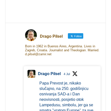
Drago Pilsel
Follow
Born in 1962 in Buenos Aires, Argentina. Lives in
Zagreb, Croatia. Journalist and Theologian. Married.
d.pilsel@zamir.net
Drago Pilsel
4 Jul
Papa Prevost je, nikako
slučajno, na 250. godišnjicu
osnivanja SAD-a i Dan
neovisnosti, posjetio otok
Lampedusu, simbolu, jer ga se
smatra "vratom Europe" za sve