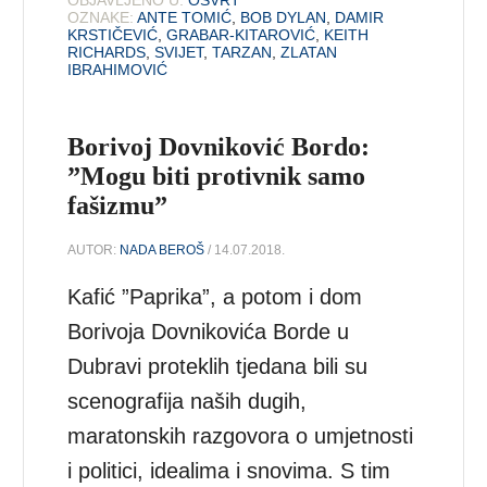
OZNAKE:
ANTE TOMIĆ
,
BOB DYLAN
,
DAMIR
KRSTIČEVIĆ
,
GRABAR-KITAROVIĆ
,
KEITH
RICHARDS
,
SVIJET
,
TARZAN
,
ZLATAN
IBRAHIMOVIĆ
Borivoj Dovniković Bordo:
”Mogu biti protivnik samo
fašizmu”
AUTOR:
NADA BEROŠ
/ 14.07.2018.
Kafić ”Paprika”, a potom i dom
Borivoja Dovnikovića Borde u
Dubravi proteklih tjedana bili su
scenografija naših dugih,
maratonskih razgovora o umjetnosti
i politici, idealima i snovima. S tim