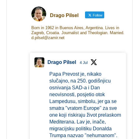
Drago Pilsel
Follow
Born in 1962 in Buenos Aires, Argentina. Lives in
Zagreb, Croatia. Journalist and Theologian. Married.
d.pilsel@zamir.net
Drago Pilsel
4 Jul
Papa Prevost je, nikako
slučajno, na 250. godišnjicu
osnivanja SAD-a i Dan
neovisnosti, posjetio otok
Lampedusu, simbolu, jer ga se
smatra "vratom Europe" za sve
one koji riskiraju život prelaskom
Mediterana. Lav je, inače,
migracijsku politiku Donalda
Trumpa nazvao "nehumanom".