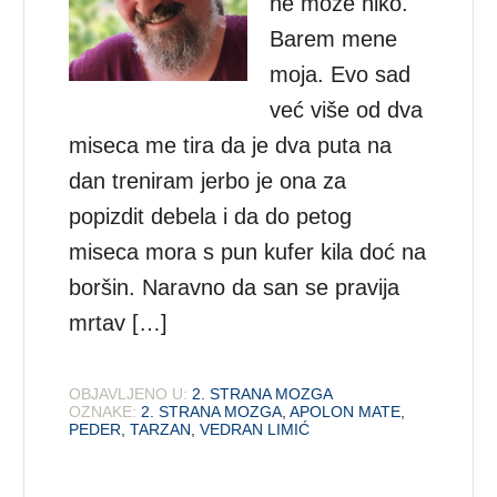
ne može niko.
Barem mene
moja. Evo sad
već više od dva
miseca me tira da je dva puta na
dan treniram jerbo je ona za
popizdit debela i da do petog
miseca mora s pun kufer kila doć na
boršin. Naravno da san se pravija
mrtav […]
OBJAVLJENO U:
2. STRANA MOZGA
OZNAKE:
2. STRANA MOZGA
,
APOLON MATE
,
PEDER
,
TARZAN
,
VEDRAN LIMIĆ