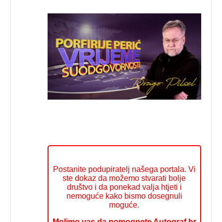
Postanite podupiratelj našega portala. Vi
ste dokaz da možemo stvarati bolje
društvo i da ponekad valja htjeti i
nemoguće kako bismo dosegnuli
moguće.
Molimo vas da pomognete Autograf.hr