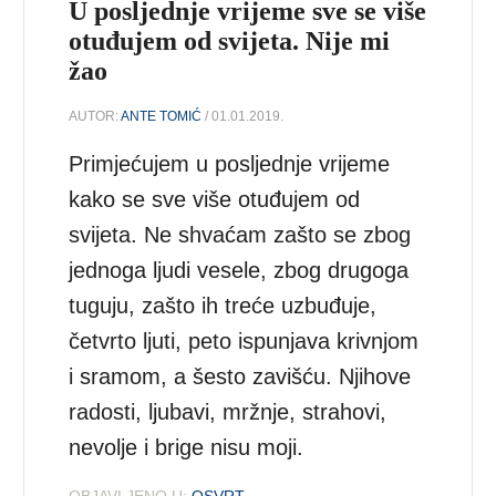
U posljednje vrijeme sve se više
otuđujem od svijeta. Nije mi
žao
AUTOR:
ANTE TOMIĆ
/ 01.01.2019.
Primjećujem u posljednje vrijeme
kako se sve više otuđujem od
svijeta. Ne shvaćam zašto se zbog
jednoga ljudi vesele, zbog drugoga
tuguju, zašto ih treće uzbuđuje,
četvrto ljuti, peto ispunjava krivnjom
i sramom, a šesto zavišću. Njihove
radosti, ljubavi, mržnje, strahovi,
nevolje i brige nisu moji.
OBJAVLJENO U:
OSVRT