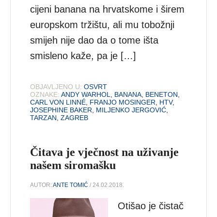
cijeni banana na hrvatskome i širem
europskom tržištu, ali mu tobožnji
smijeh nije dao da o tome išta
smisleno kaže, pa je […]
OBJAVLJENO U:
OSVRT
OZNAKE:
ANDY WARHOL
,
BANANA
,
BENETON
,
CARL VON LINNÉ
,
FRANJO MOSINGER
,
HTV
,
JOSEPHINE BAKER
,
MILJENKO JERGOVIĆ
,
TARZAN
,
ZAGREB
Čitava je vječnost na uživanje
našem siromašku
AUTOR:
ANTE TOMIĆ
/ 24.02.2018.
Otišao je čistač