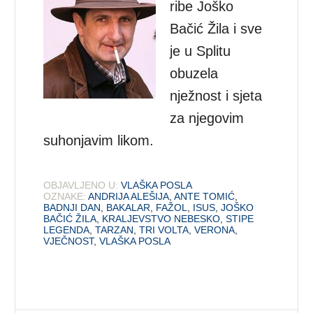
ribe Joško
Bačić Žila i sve
je u Splitu
obuzela
nježnost i sjeta
za njegovim
suhonjavim likom.
OBJAVLJENO U:
VLAŠKA POSLA
OZNAKE:
ANDRIJA ALEŠIJA
,
ANTE TOMIĆ
,
BADNJI DAN
,
BAKALAR
,
FAŽOL
,
ISUS
,
JOŠKO
BAČIĆ ŽILA
,
KRALJEVSTVO NEBESKO
,
STIPE
LEGENDA
,
TARZAN
,
TRI VOLTA
,
VERONA
,
VJEČNOST
,
VLAŠKA POSLA