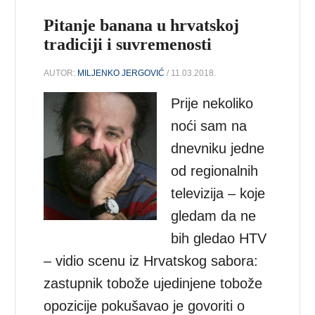
Pitanje banana u hrvatskoj
tradiciji i suvremenosti
AUTOR:
MILJENKO JERGOVIĆ
/ 11.03.2018.
Prije nekoliko
noći sam na
dnevniku jedne
od regionalnih
televizija – koje
gledam da ne
bih gledao HTV
– vidio scenu iz Hrvatskog sabora:
zastupnik tobože ujedinjene tobože
opozicije pokušavao je govoriti o