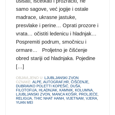
usisati, iščetkati i prozračiti, ne
samo sagove, već jogije i ostale
madrace, ukrasne jastuke,
presvlake i perine… Oprati prozore i
vrata… očistiti ledenicu i hladnjak…
Pospremiti podrum, smočnicu i
ormare… Proljetno je čišćenje
obred stariji od hladnjaka. Pojedine
[…]
OBJAVLJENO U:
LJUBLJANSKI ZVON
OZNAKE:
ALPE
,
AUTOGRAF.HR
,
ČIŠĆENJE
,
DUBRAVKO POLETTI KOPEŠIĆ
,
DUŠA
,
FILOTOFIJA
,
HLADNJAK
,
KAMNIK
,
KOLUMNA
,
LJUBLJANSKI ZVON
,
MANCA KOŠIR
,
PROLJEĆE
,
RELIGIJA
,
THIC NHAT HANH
,
VIJETNAM
,
VJERA
,
YUAN MEI