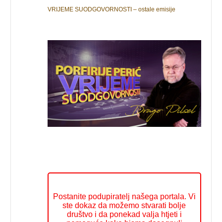
VRIJEME SUODGOVORNOSTI – ostale emisije
Postanite podupiratelj našega portala. Vi
ste dokaz da možemo stvarati bolje
društvo i da ponekad valja htjeti i