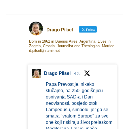
Drago Pilsel
Follow
Born in 1962 in Buenos Aires, Argentina. Lives in
Zagreb, Croatia. Journalist and Theologian. Married.
d.pilsel@zamir.net
Drago Pilsel
4 Jul
Papa Prevost je, nikako
slučajno, na 250. godišnjicu
osnivanja SAD-a i Dan
neovisnosti, posjetio otok
Lampedusu, simbolu, jer ga se
smatra "vratom Europe" za sve
one koji riskiraju život prelaskom
Mediterana. Lav je, inače,