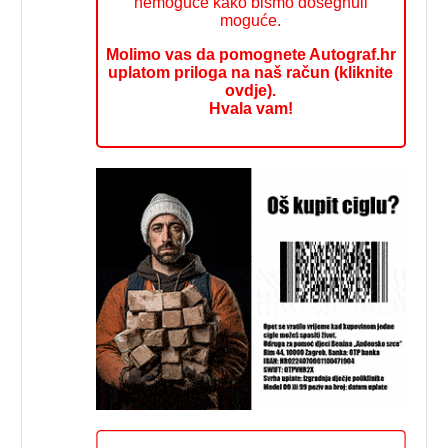
nemoguće kako bismo dosegnuli
moguće.
Molimo vas da pomognete Autograf.hr
uplatom priloga na naš račun (kliknite
ovdje).
Hvala vam!