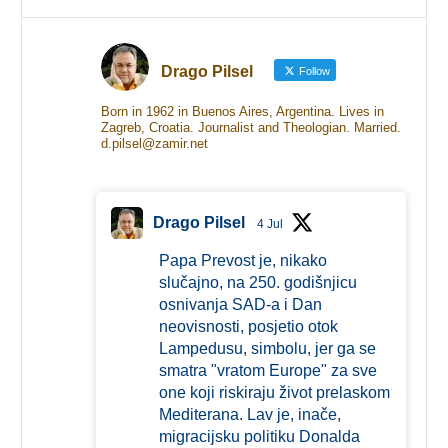
Drago Pilsel
Follow
Born in 1962 in Buenos Aires, Argentina. Lives in
Zagreb, Croatia. Journalist and Theologian. Married.
d.pilsel@zamir.net
Drago Pilsel
4 Jul
Papa Prevost je, nikako
slučajno, na 250. godišnjicu
osnivanja SAD-a i Dan
neovisnosti, posjetio otok
Lampedusu, simbolu, jer ga se
smatra "vratom Europe" za sve
one koji riskiraju život prelaskom
Mediterana. Lav je, inače,
migracijsku politiku Donalda