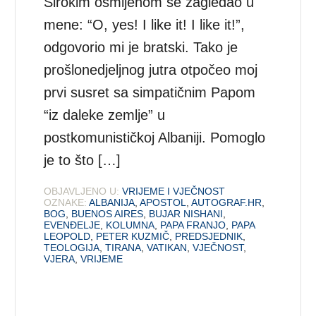
Širokim osmijehom se zagledao u
mene: “O, yes! I like it! I like it!”,
odgovorio mi je bratski. Tako je
prošlonedjeljnog jutra otpočeo moj
prvi susret sa simpatičnim Papom
“iz daleke zemlje” u
postkomunističkoj Albaniji. Pomoglo
je to što […]
OBJAVLJENO U:
VRIJEME I VJEČNOST
OZNAKE:
ALBANIJA
,
APOSTOL
,
AUTOGRAF.HR
,
BOG
,
BUENOS AIRES
,
BUJAR NISHANI
,
EVENĐELJE
,
KOLUMNA
,
PAPA FRANJO
,
PAPA
LEOPOLD
,
PETER KUZMIČ
,
PREDSJEDNIK
,
TEOLOGIJA
,
TIRANA
,
VATIKAN
,
VJEČNOST
,
VJERA
,
VRIJEME