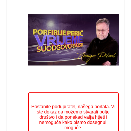
Postanite podupiratelj našega portala. Vi
ste dokaz da možemo stvarati bolje
društvo i da ponekad valja htjeti i
nemoguće kako bismo dosegnuli
moguće.