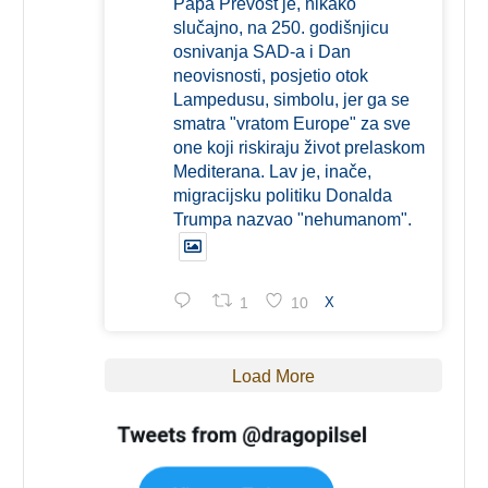
Papa Prevost je, nikako
slučajno, na 250. godišnjicu
osnivanja SAD-a i Dan
neovisnosti, posjetio otok
Lampedusu, simbolu, jer ga se
smatra "vratom Europe" za sve
one koji riskiraju život prelaskom
Mediterana. Lav je, inače,
migracijsku politiku Donalda
Trumpa nazvao "nehumanom".
1
10
X
Load More