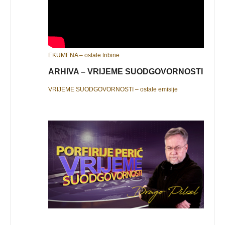
EKUMENA – ostale tribine
ARHIVA – VRIJEME SUODGOVORNOSTI
VRIJEME SUODGOVORNOSTI – ostale emisije