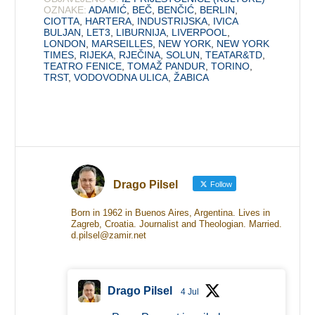
OZNAKE:
ADAMIĆ
,
BEČ
,
BENČIĆ
,
BERLIN
,
CIOTTA
,
HARTERA
,
INDUSTRIJSKA
,
IVICA
BULJAN
,
LET3
,
LIBURNIJA
,
LIVERPOOL
,
LONDON
,
MARSEILLES
,
NEW YORK
,
NEW YORK
TIMES
,
RIJEKA
,
RJEČINA
,
SOLUN
,
TEATAR&TD
,
TEATRO FENICE
,
TOMAŽ PANDUR
,
TORINO
,
TRST
,
VODOVODNA ULICA
,
ŽABICA
Drago Pilsel
Follow
Born in 1962 in Buenos Aires, Argentina. Lives in
Zagreb, Croatia. Journalist and Theologian. Married.
d.pilsel@zamir.net
Drago Pilsel
4 Jul