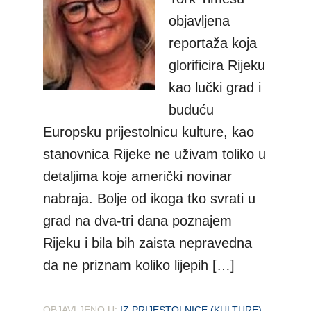
objavljena
reportaža koja
glorificira Rijeku
kao lučki grad i
buduću
Europsku prijestolnicu kulture, kao
stanovnica Rijeke ne uživam toliko u
detaljima koje američki novinar
nabraja. Bolje od ikoga tko svrati u
grad na dva-tri dana poznajem
Rijeku i bila bih zaista nepravedna
da ne priznam koliko lijepih […]
OBJAVLJENO U:
IZ PRIJESTOLNICE (KULTURE)