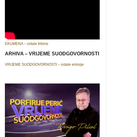
EKUMENA – ostale tribine
ARHIVA – VRIJEME SUODGOVORNOSTI
VRIJEME SUODGOVORNOSTI – ostale emisije