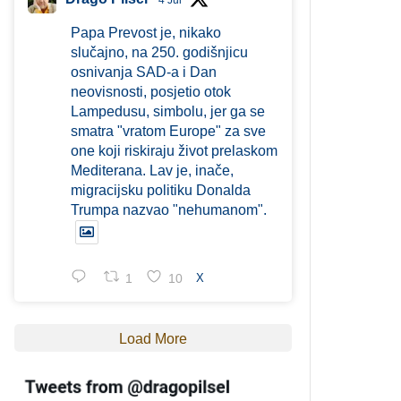
4 Jul
Papa Prevost je, nikako
slučajno, na 250. godišnjicu
osnivanja SAD-a i Dan
neovisnosti, posjetio otok
Lampedusu, simbolu, jer ga se
smatra "vratom Europe" za sve
one koji riskiraju život prelaskom
Mediterana. Lav je, inače,
migracijsku politiku Donalda
Trumpa nazvao "nehumanom".
1
10
X
Load More