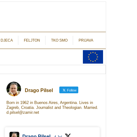
autograf.hr
novinarstvo s potpisom
 DJECA
FELJTON
TKO SMO
PRIJAVA
Drago Pilsel
Follow
Born in 1962 in Buenos Aires, Argentina. Lives in
Zagreb, Croatia. Journalist and Theologian. Married.
d.pilsel@zamir.net
Drago Pilsel