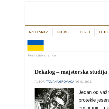
NASLOVNICA
KOLUMNE
OSVRT
ODJEC
Dekalog – majstorska studija 
AUTOR:
TATJANA GROMAČA
/ 05.01.2023.
Jedan od važn
protekle jesen
emitiranje, u