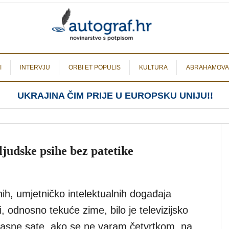
I
INTERVJU
ORBI ET POPULIS
KULTURA
ABRAHAMOVA
UKRAJINA ČIM PRIJE U EUROPSKU UNIJU!!
ljudske psihe bez patetike
ih, umjetničko intelektualnih događaja
i, odnosno tekuće zime, bilo je televizijsko
 kasne sate, ako se ne varam četvrtkom, na