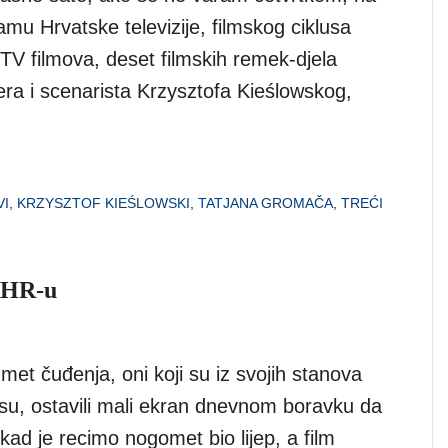
mu Hrvatske televizije, filmskog ciklusa
TV filmova, deset filmskih remek-djela
era i scenarista Krzysztofa Kieślowskog,
VI
,
KRZYSZTOF KIEŚLOWSKI
,
TATJANA GROMAČA
,
TREĆI
 HR-u
met čuđenja, oni koji su iz svojih stanova
oji su, ostavili mali ekran dnevnom boravku da
kad je recimo nogomet bio lijep, a film