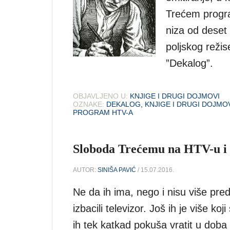
Trećem progra
niza od deset 
poljskog režis
”Dekalog”.
OBJAVLJENO U:
KNJIGE I DRUGI DOJMOVI
OZNAKE:
DEKALOG
,
KNJIGE I DRUGI DOJMO
PROGRAM HTV-A
Sloboda Trećemu na HTV-u i
AUTOR:
SINIŠA PAVIĆ
/ 15.07.2016.
Ne da ih ima, nego i nisu više pred
izbacili televizor. Još ih je više k
ih tek katkad pokuša vratit u doba 