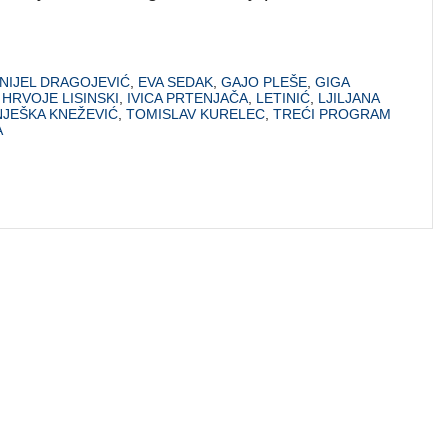
NIJEL DRAGOJEVIĆ
,
EVA SEDAK
,
GAJO PLEŠE
,
GIGA
,
HRVOJE LISINSKI
,
IVICA PRTENJAČA
,
LETINIĆ
,
LJILJANA
NJEŠKA KNEŽEVIĆ
,
TOMISLAV KURELEC
,
TREĆI PROGRAM
A