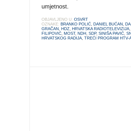
umjetnost.
OBJAVLJENO U:
OSVRT
OZNAKE:
BRANKO POLIĆ
,
DANIEL BUĆAN
,
DA
GRAČAN
,
HDZ
,
HRVATSKA RADIOTELEVIZIJA
FILIPOVIĆ
,
MOST
,
NDH
,
SDP
,
SINIŠA PAVIĆ
,
S
HRVATSKOG RADIJA
,
TREĆI PROGRAM HTV-