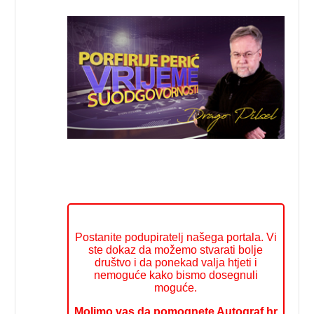
Postanite podupiratelj našega portala. Vi
ste dokaz da možemo stvarati bolje
društvo i da ponekad valja htjeti i
nemoguće kako bismo dosegnuli
moguće.
Molimo vas da pomognete Autograf.hr