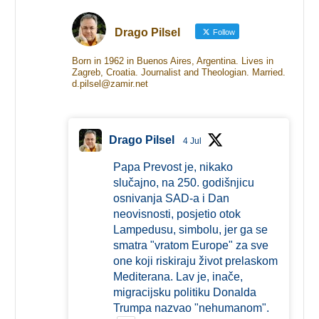
Drago Pilsel
Follow
Born in 1962 in Buenos Aires, Argentina. Lives in
Zagreb, Croatia. Journalist and Theologian. Married.
d.pilsel@zamir.net
Drago Pilsel
4 Jul
Papa Prevost je, nikako
slučajno, na 250. godišnjicu
osnivanja SAD-a i Dan
neovisnosti, posjetio otok
Lampedusu, simbolu, jer ga se
smatra "vratom Europe" za sve
one koji riskiraju život prelaskom
Mediterana. Lav je, inače,
migracijsku politiku Donalda
Trumpa nazvao "nehumanom".