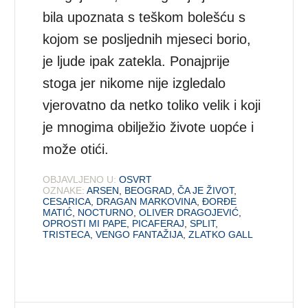
bila upoznata s teškom bolešću s
kojom se posljednih mjeseci borio,
je ljude ipak zatekla. Ponajprije
stoga jer nikome nije izgledalo
vjerovatno da netko toliko velik i koji
je mnogima obilježio živote uopće i
može otići.
OBJAVLJENO U:
OSVRT
OZNAKE:
ARSEN
,
BEOGRAD
,
ČA JE ŽIVOT
,
CESARICA
,
DRAGAN MARKOVINA
,
ĐORĐE
MATIĆ
,
NOCTURNO
,
OLIVER DRAGOJEVIĆ
,
OPROSTI MI PAPE
,
PICAFERAJ
,
SPLIT
,
TRISTECA
,
VENGO FANTAŽIJA
,
ZLATKO GALL